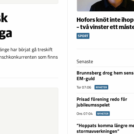
sk
Hofors knöt inte ihop
– två vinster ett måst
nga
SPORT
änge har börjat gå treskift
ranschkonkurrenten som finns
Senaste
Brunnsberg drog hem sensa
EM-guld
Tor 07:06
NYHETER
Prisad förening redo för
jubileumsspelet
Ons 07:04
NYHETER
”Hoppats komma längre m
stormavverkningen”