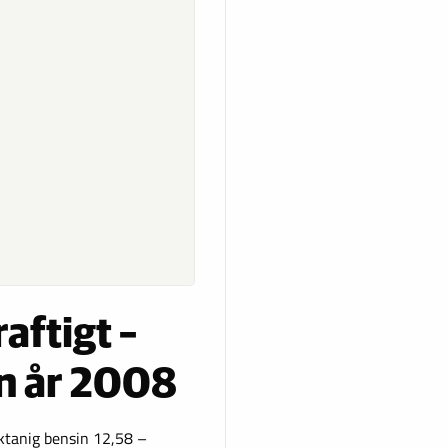
aftigt –
an år 2008
oktanig bensin 12,58 –