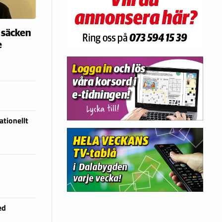
 säcken
e
tionellt
ed