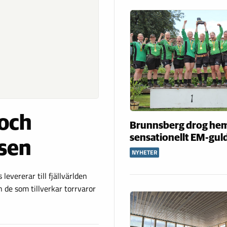
 och
Brunnsberg drog he
sensationellt EM-gul
isen
NYHETER
evererar till fjällvärlden
 de som tillverkar torrvaror