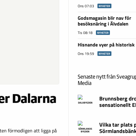
Ons 07:03
NYHETER
Godsmagasin blir nav för
besöksnäring i Älvdalen
Tis 08:18
NYHETER
Hisnande vyer på historisk
Ons 19:59
NYHETER
Senaste nytt från Sveagr
Media
er Dalarna
Brunnsberg dr
sensationellt 
DALABYGDEN
Vilka tar plats 
Sörmlandsbän
en förmodligen att ligga på
SÖRMLANDS
BYGDEN