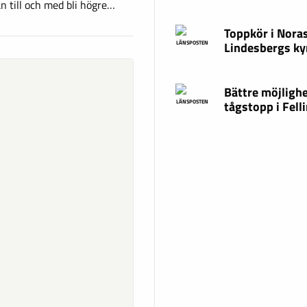
n till och med bli högre…
Toppkör i Nora
Lindesbergs ky
LÄNSPOSTEN
Bättre möjligh
tågstopp i Fell
LÄNSPOSTEN