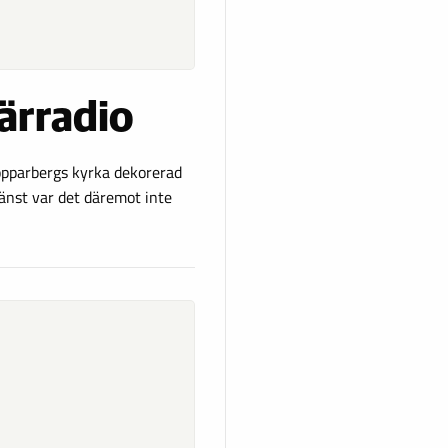
närradio
opparbergs kyrka dekorerad
änst var det däremot inte