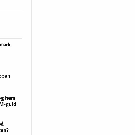
 mark
uppen
og hem
EM-guld
på
ken?