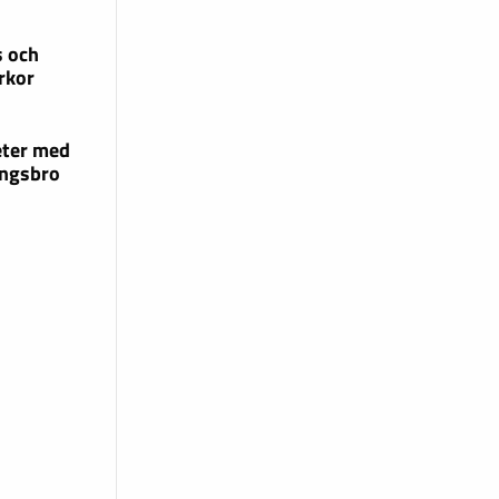
s och
rkor
eter med
ingsbro