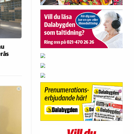
nu
erås