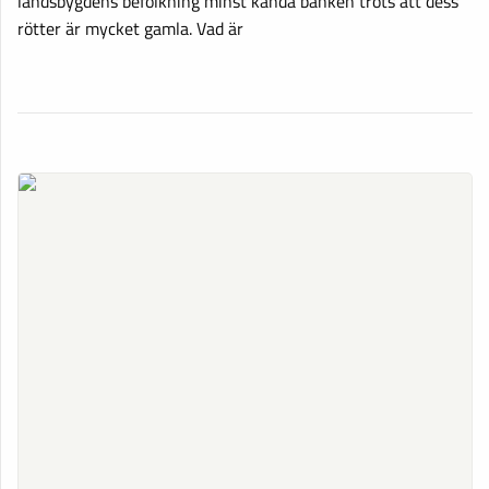
landsbygdens befolkning minst kända banken trots att dess
rötter är mycket gamla. Vad är