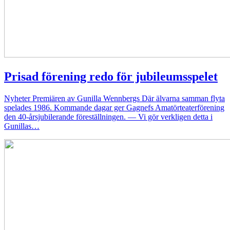
Prisad förening redo för jubileumsspelet
Nyheter
Premiären av Gunilla Wennbergs Där älvarna samman flyta
spelades 1986. Kommande dagar ger Gagnefs Amatörteaterförening
den 40-årsjubilerande föreställningen. — Vi gör verkligen detta i
Gunillas…