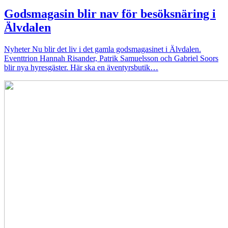
Godsmagasin blir nav för besöksnäring i
Älvdalen
Nyheter
Nu blir det liv i det gamla godsmagasinet i Älvdalen.
Eventtrion Hannah Risander, Patrik Samuelsson och Gabriel Soors
blir nya hyresgäster. Här ska en äventyrsbutik…