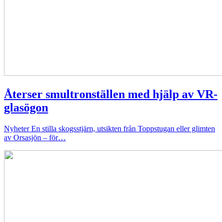
Återser smultronställen med hjälp av VR-
glasögon
Nyheter
En stilla skogsstjärn, utsikten från Toppstugan eller glimten
av Orsasjön – för…