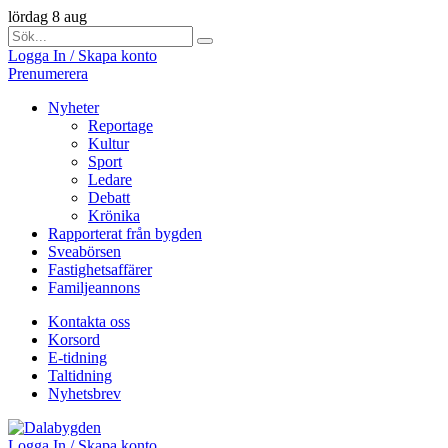
lördag 8 aug
Logga In / Skapa konto
Prenumerera
Nyheter
Reportage
Kultur
Sport
Ledare
Debatt
Krönika
Rapporterat från bygden
Sveabörsen
Fastighetsaffärer
Familjeannons
Kontakta oss
Korsord
E-tidning
Taltidning
Nyhetsbrev
Logga In / Skapa konto