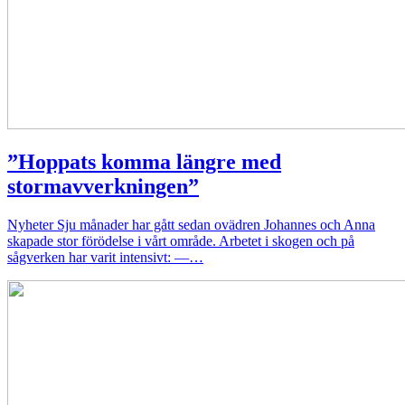
”Hoppats komma längre med
stormavverkningen”
Nyheter
Sju månader har gått sedan ovädren Johannes och Anna
skapade stor förödelse i vårt område. Arbetet i skogen och på
sågverken har varit intensivt: —…