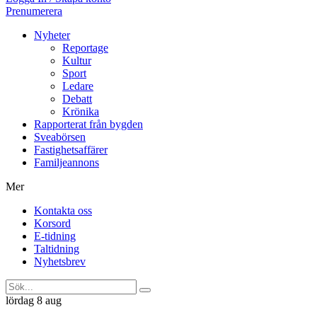
Prenumerera
Nyheter
Reportage
Kultur
Sport
Ledare
Debatt
Krönika
Rapporterat från bygden
Sveabörsen
Fastighetsaffärer
Familjeannons
Mer
Kontakta oss
Korsord
E-tidning
Taltidning
Nyhetsbrev
lördag 8 aug