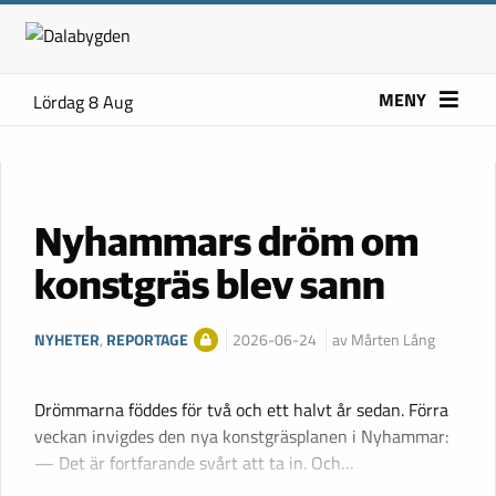
MENY
Lördag 8 Aug
Nyhammars dröm om
konstgräs blev sann
NYHETER
,
REPORTAGE
2026-06-24
av Mårten Lång
Drömmarna föddes för två och ett halvt år sedan. Förra
veckan invigdes den nya konstgräsplanen i Nyhammar:
— Det är fortfarande svårt att ta in. Och…