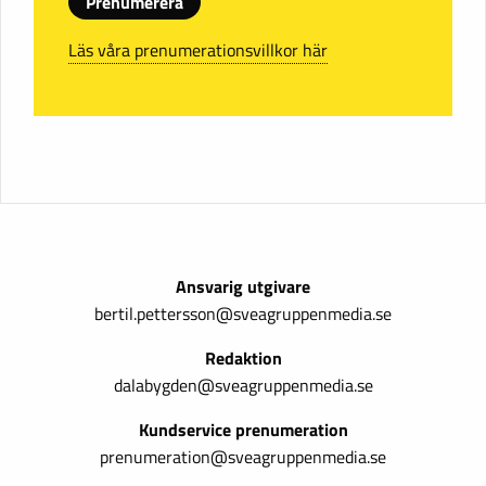
Prenumerera
Läs våra prenumerationsvillkor här
Ansvarig utgivare
bertil.pettersson@sveagruppenmedia.se
Redaktion
dalabygden@sveagruppenmedia.se
Kundservice prenumeration
prenumeration@sveagruppenmedia.se