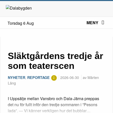
MENY
Torsdag 6 Aug
Släktgårdens tredje år
som teaterscen
,
2026-06-30
av Mårten
NYHETER
REPORTAGE
Lång
I Uppsälje mellan Vansbro och Dala-Järna preppas
det nu för fullt inför den tredje sommaren i ”Pesons
lada”. — Vi känner verkligen hur det bubblar…