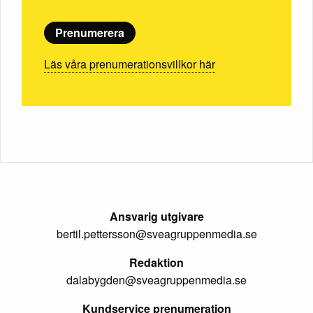
Prenumerera
Läs våra prenumerationsvillkor här
Ansvarig utgivare
bertil.pettersson@sveagruppenmedia.se
Redaktion
dalabygden@sveagruppenmedia.se
Kundservice prenumeration