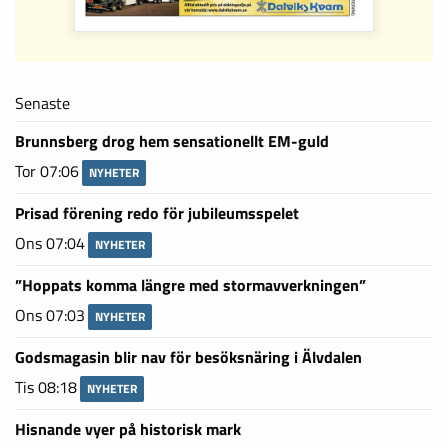
Senaste
Brunnsberg drog hem sensationellt EM-guld
Tor 07:06
NYHETER
Prisad förening redo för jubileumsspelet
Ons 07:04
NYHETER
”Hoppats komma längre med stormavverkningen”
Ons 07:03
NYHETER
Godsmagasin blir nav för besöksnäring i Älvdalen
Tis 08:18
NYHETER
Hisnande vyer på historisk mark