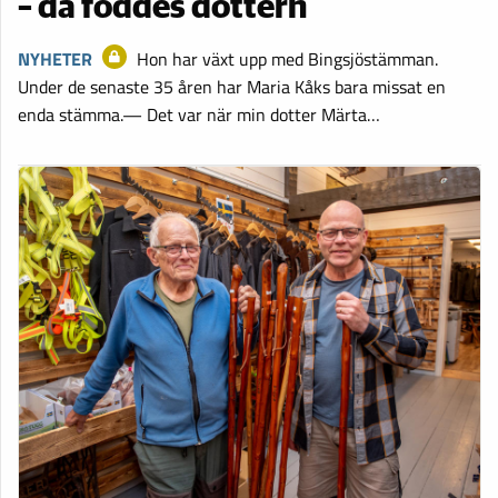
– då föddes dottern
NYHETER
Hon har växt upp med Bingsjöstämman.
Under de senaste 35 åren har Maria Kåks bara missat en
enda stämma.— Det var när min dotter Märta…