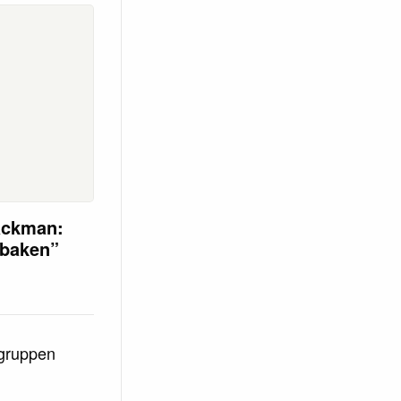
äckman:
 baken”
agruppen