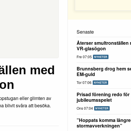
Senaste
Återser smultronställen 
VR-glasögon
Fre 07:05
NYHETER
ällen med
Brunnsberg drog hem se
EM-guld
gon
Tor 07:06
NYHETER
Prisad förening redo för
oppstugan eller glimten av
jubileumsspelet
 blivit svåra att besöka.
Ons 07:04
NYHETER
”Hoppats komma längre
stormavverkningen”