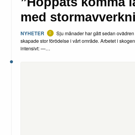
”Hoppats komma l
med stormavverkn
NYHETER
Sju månader har gått sedan ovädre
skapade stor förödelse i vårt område. Arbetet i skoge
intensivt: —…