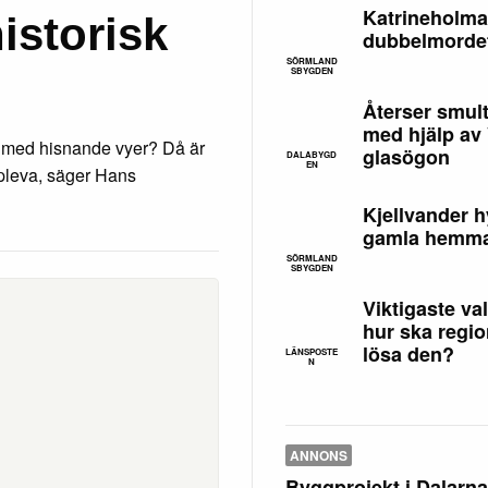
Katrineholmar
istorisk
dubbelmorde
SÖRMLAND
SBYGDEN
Återser smult
med hjälp av
rk med hisnande vyer? Då är
glasögon
DALABYGD
EN
uppleva, säger Hans
Kjellvander h
gamla hemma
SÖRMLAND
SBYGDEN
Viktigaste va
hur ska regio
lösa den?
LÄNSPOSTE
N
ANNONS
Byggprojekt i Dalarna