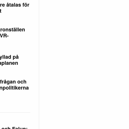
e åtalas för
t
ronställen
 VR-
yllad på
planen
lfrågan och
npolitikerna
 och Falun: