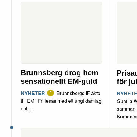
Brunnsberg drog hem
Prisa
sensationellt EM-guld
för j
NYHETER
Brunnsbergs IF åkte
NYHET
till EM i Frillesås med ett ungt damlag
Gunilla 
och…
samman f
Komman