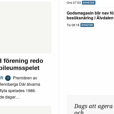
Ons 07:03
NYHETER
Godsmagasin blir nav fö
besöksnäring i Älvdalen
Tis 08:18
NYHETER
d förening redo
ubileumsspelet
ER
Premiären av
Wennbergs Där älvarna
lyta spelades 1986.
de dagar…
Dags att agera
och