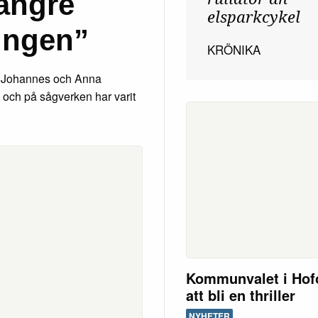
ängre
elsparkcykel
ingen”
KRÖNIKA
n Johannes och Anna
n och på sågverken har varit
Kommunvalet i Hofo
att bli en thriller
NYHETER