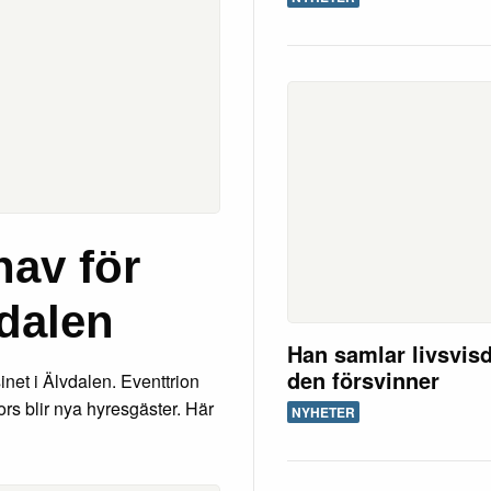
nav för
dalen
Han samlar livsvis
den försvinner
inet i Älvdalen. Eventtrion
s blir nya hyresgäster. Här
NYHETER