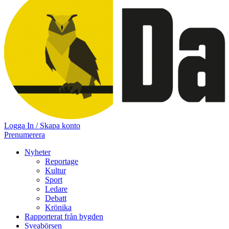
Logga In / Skapa konto
Prenumerera
Nyheter
Reportage
Kultur
Sport
Ledare
Debatt
Krönika
Rapporterat från bygden
Sveabörsen