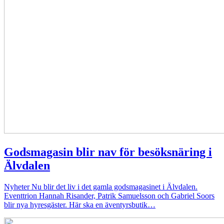
Godsmagasin blir nav för besöksnäring i
Älvdalen
Nyheter
Nu blir det liv i det gamla godsmagasinet i Älvdalen.
Eventtrion Hannah Risander, Patrik Samuelsson och Gabriel Soors
blir nya hyresgäster. Här ska en äventyrsbutik…