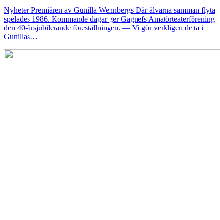
Nyheter
Premiären av Gunilla Wennbergs Där älvarna samman flyta
spelades 1986. Kommande dagar ger Gagnefs Amatörteaterförening
den 40-årsjubilerande föreställningen. — Vi gör verkligen detta i
Gunillas…