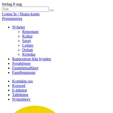
lördag 8 aug
Logga In / Skapa konto
Prenumerera
Nyheter
Reportage
Kultur
Sport
Ledare
Debatt
Krönika
Rapporterat från bygden
Sveabörsen
Fastighetsaffärer
Familjeannons
Kontakta oss
Korsord
E-tidning
Taltidning
Nyhetsbrev