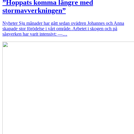
”Hoppats komma längre med
stormavverkningen”
Nyheter
Sju månader har gått sedan ovädren Johannes och Anna
skapade stor förödelse i vårt område. Arbetet i skogen och på
sågverken har varit intensivt: —…