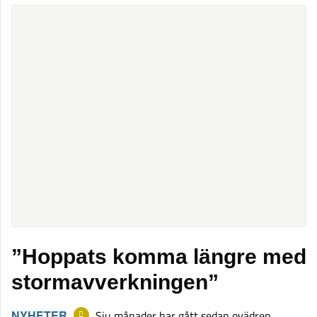
”Hoppats komma längre med
stormavverkningen”
NYHETER
Sju månader har gått sedan ovädren