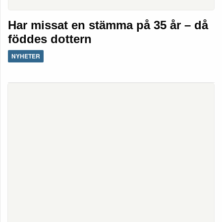
Har missat en stämma på 35 år – då
föddes dottern
NYHETER