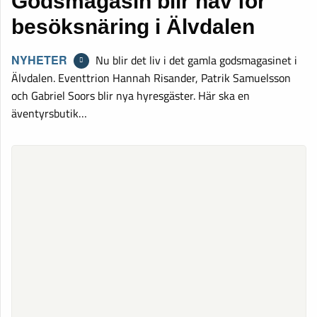
Godsmagasin blir nav för
besöksnäring i Älvdalen
NYHETER
Nu blir det liv i det gamla godsmagasinet i
Älvdalen. Eventtrion Hannah Risander, Patrik Samuelsson
och Gabriel Soors blir nya hyresgäster. Här ska en
äventyrsbutik…