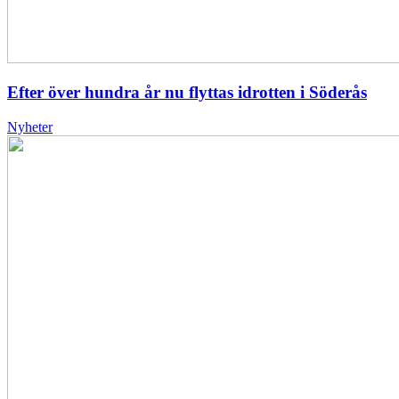
Efter över hundra år nu flyttas idrotten i Söderås
Nyheter