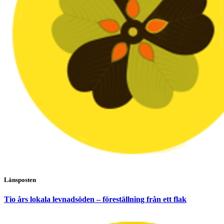
Länsposten
Tio års lokala levnadsöden – föreställning från ett flak