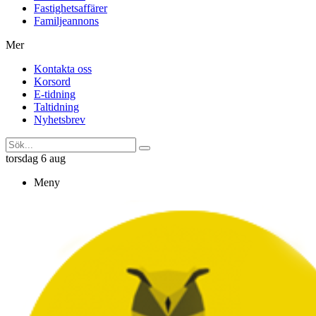
Fastighetsaffärer
Familjeannons
Mer
Kontakta oss
Korsord
E-tidning
Taltidning
Nyhetsbrev
torsdag 6 aug
Meny