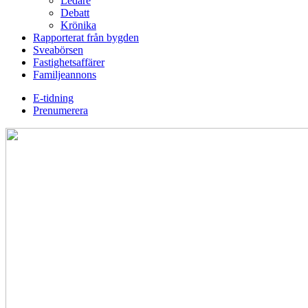
Ledare
Debatt
Krönika
Rapporterat från bygden
Sveabörsen
Fastighetsaffärer
Familjeannons
E-tidning
Prenumerera