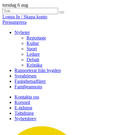
torsdag 6 aug
Logga In / Skapa konto
Prenumerera
Nyheter
Reportage
Kultur
Sport
Ledare
Debatt
Krönika
Rapporterat från bygden
Sveabörsen
Fastighetsaffärer
Familjeannons
Kontakta oss
Korsord
E-tidning
Taltidning
Nyhetsbrev