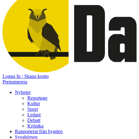
Logga In / Skapa konto
Prenumerera
Nyheter
Reportage
Kultur
Sport
Ledare
Debatt
Krönika
Rapporterat från bygden
Sveabörsen