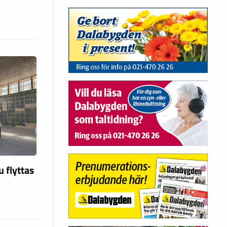
d
u flyttas