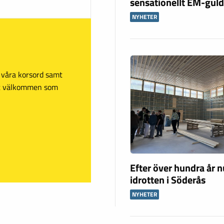
sensationellt EM-gul
NYHETER
sa våra korsord samt
mt välkommen som
Efter över hundra år n
idrotten i Söderås
NYHETER