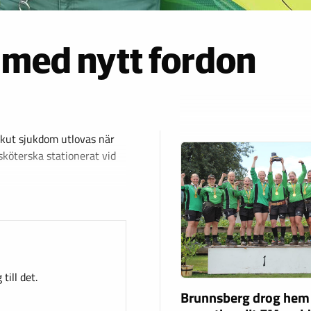
 med nytt fordon
akut sjukdom utlovas när
öterska stationerat vid
till det.
Brunnsberg drog hem