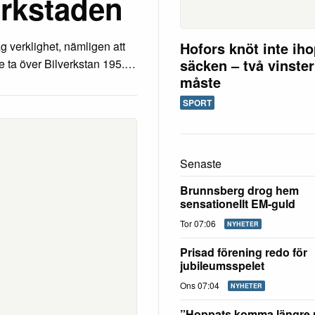
erkstaden
Hofors knöt inte ih
g verklighet, nämligen att
säcken – två vinster
le ta över Bilverkstan 195.…
måste
SPORT
Senaste
Brunnsberg drog hem
sensationellt EM-guld
Tor 07:06
NYHETER
Prisad förening redo för
jubileumsspelet
Ons 07:04
NYHETER
”Hoppats komma längre