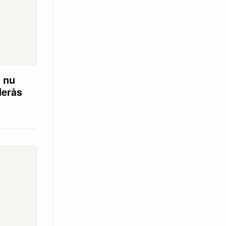
r nu
derås