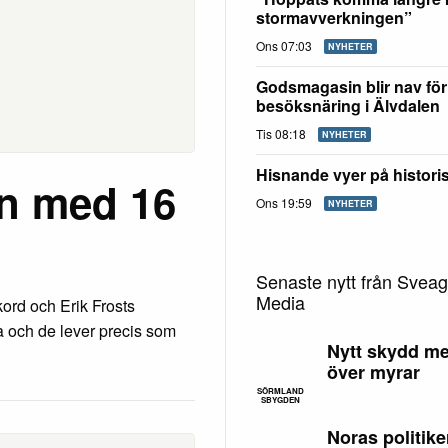
stormavverkningen”
Ons 07:03
NYHETER
Godsmagasin blir nav för
besöksnäring i Älvdalen
Tis 08:18
NYHETER
Hisnande vyer på histori
en med 16
Ons 19:59
NYHETER
Senaste nytt från Svea
Media
kord och Erik Frosts
a och de lever precis som
Nytt skydd me
över myrar
SÖRMLAND
SBYGDEN
Noras politike