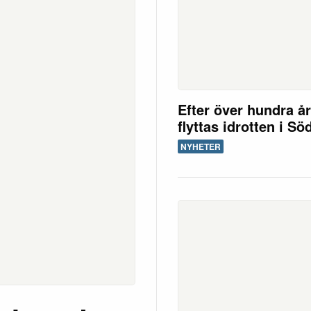
Efter över hundra å
flyttas idrotten i Sö
NYHETER