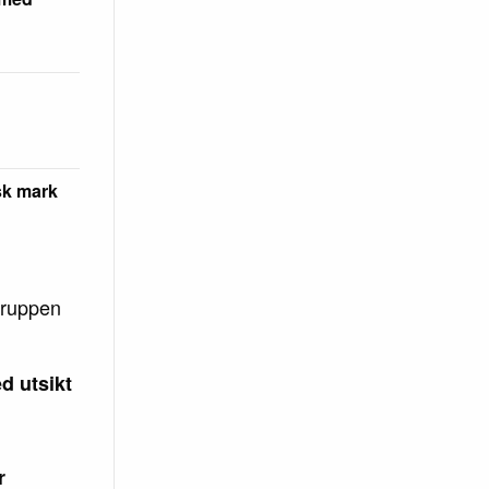
sk mark
gruppen
d utsikt
r