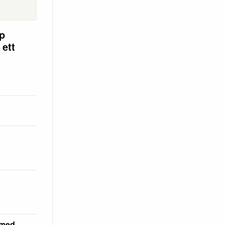
op
 ett
 med