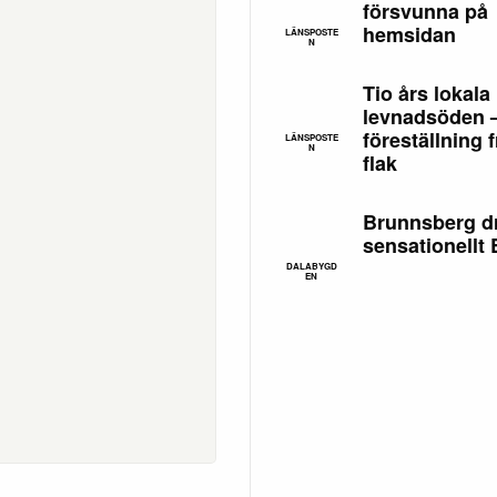
försvunna på
hemsidan
LÄNSPOSTE
N
Tio års lokala
levnadsöden 
föreställning f
LÄNSPOSTE
N
flak
Brunnsberg d
sensationellt
DALABYGD
EN