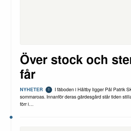
Över stock och st
får
NYHETER
I fäboden i Håltby ligger Pål Patrik S
sommaroas. Innanför deras gärdesgård står tiden still
förr i…