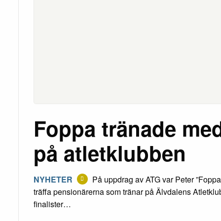
Foppa tränade me
på atletklubben
NYHETER
På uppdrag av ATG var Peter ”Foppa” 
träffa pensionärerna som tränar på Älvdalens Atletklu
finalister…