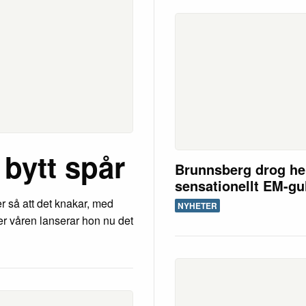
 bytt spår
Brunnsberg drog h
sensationellt EM-gu
r så att det knakar, med
NYHETER
der våren lanserar hon nu det