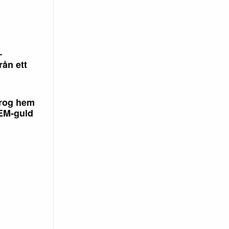
–
rån ett
rog hem
 EM-guld