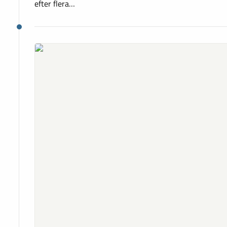
‌efter‌ ‌flera‌…