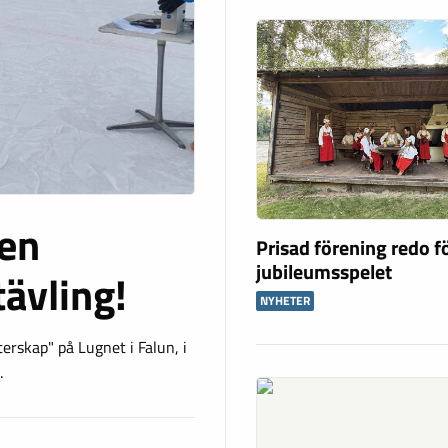
en
Prisad förening redo f
jubileumsspelet
ävling!
NYHETER
rskap" på Lugnet i Falun, i
.