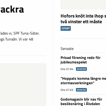
vackra
Hofors knöt inte ihop 
två vinster ett måste
SPORT
fades vi, SPF Tuna-Säter,
gs Tunaån. Vi var 48
Senaste
Prisad förening redo för
jubileumsspelet
Ons 07:04
NYHETER
”Hoppats komma längre m
stormavverkningen”
Ons 07:03
NYHETER
Godsmagasin blir nav för
besöksnäring i Älvdalen