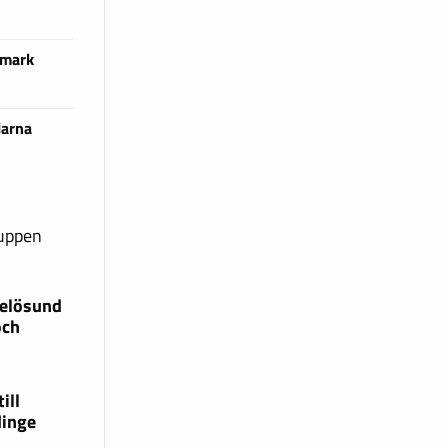
 mark
larna
ruppen
xelösund
och
ill
dinge