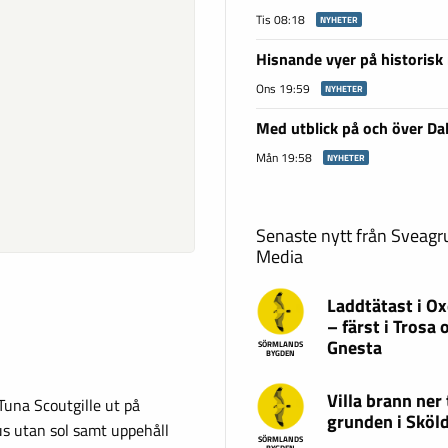
Tis 08:18
NYHETER
Hisnande vyer på historisk
Ons 19:59
NYHETER
Med utblick på och över Da
Mån 19:58
NYHETER
Senaste nytt från Sveag
Media
Laddtätast i O
– färst i Trosa 
Gnesta
SÖRMLANDS
BYGDEN
Villa brann ner t
na‌ ‌Scoutgille ut på‌
grunden i Sköl
‌ ‌utan‌ ‌sol‌ ‌samt‌ ‌uppehåll‌
SÖRMLANDS