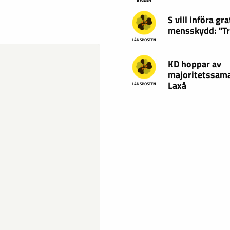
BYGDEN
S vill införa gra
mensskydd: "T
LÄNSPOSTEN
KD hoppar av
majoritetssama
Laxå
LÄNSPOSTEN