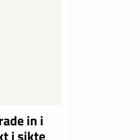
ade in i
t i sikte