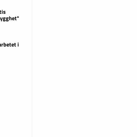
tis
rygghet"
rbetet i