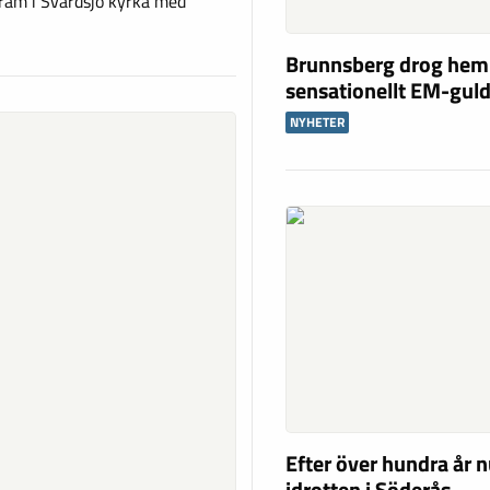
ram i Svärdsjö kyrka med
Brunnsberg drog hem
sensationellt EM-gul
NYHETER
Efter över hundra år n
idrotten i Söderås