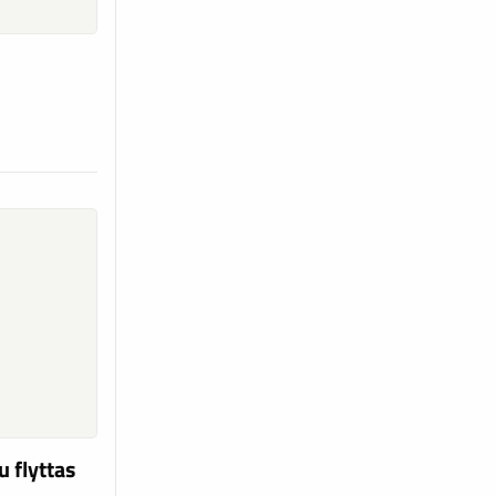
d
u flyttas