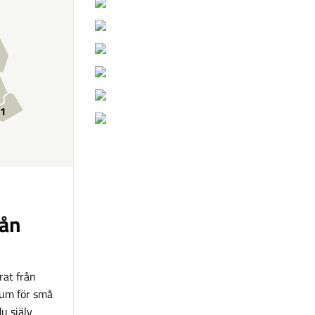
1
rån
rat från
rum för små
u själv