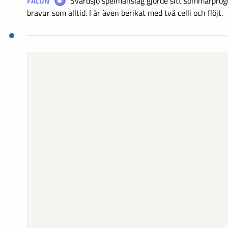
Svärdsjö spelmanslag gjorde sitt sommarprog
FALUN
bravur som alltid. I år även berikat med två celli och flöjt.