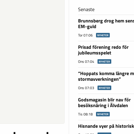
Senaste
Brunnsberg drog hem sens
EM-guld
Tor 07:06
NYHETER
Prisad förening redo för
jubileumsspelet
Ons 07:04
NYHETER
”Hoppats komma längre 
stormavverkningen”
Ons 07:03
NYHETER
Godsmagasin blir nav för
besöksnäring i Älvdalen
Tis 08:18
NYHETER
Hisnande vyer på historis