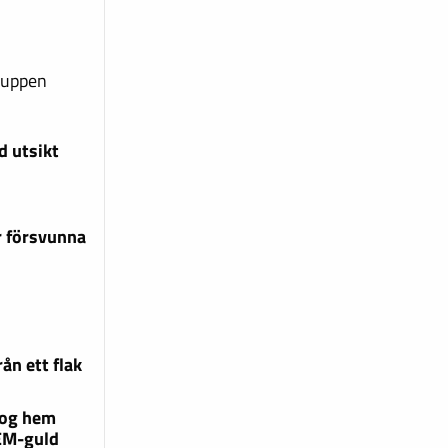
ruppen
d utsikt
r försvunna
rån ett flak
rog hem
 EM-guld