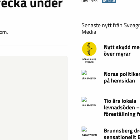
vecka under
Ons 19:59
NYHETER
Senaste nytt från Sveag
Media
orn.
Nytt skydd me
över myrar
SÖRMLANDS
BYGDEN
Noras politike
på hemsidan
LÄNSPOSTEN
Tio års lokala
levnadsöden –
LÄNSPOSTEN
föreställning f
Brunnsberg d
sensationellt
DALABYGDEN