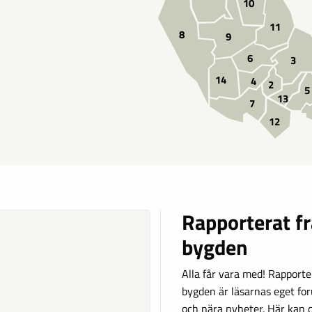
10
11
8
9
6
3
14
4
2
5
13
7
12
Rapporterat f
bygden
Alla får vara med! Rapporte
bygden är läsarnas eget fo
och nära nyheter. Här kan d