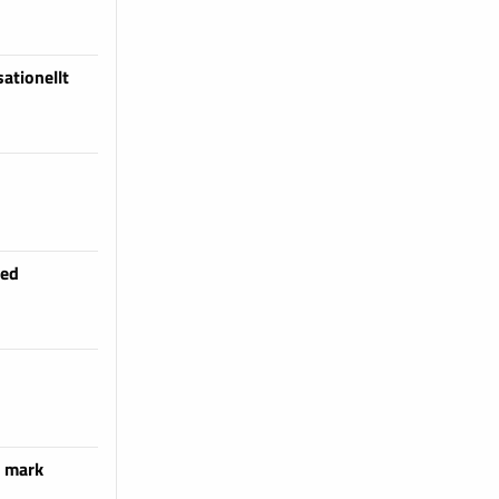
ationellt
med
k mark