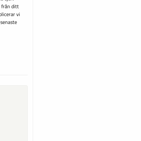
 från ditt
icerar vi
 senaste