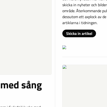
skicka in nyheter och bilder
område. Återkommande publ
dessutom ett axplock av de
artiklarna i tidningen.
Skicka in artikel
 med sång