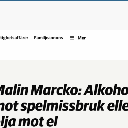
tighetsaffärer
Familjeannons
Mer
alin Marcko: Alkoho
ot spelmissbruk ell
lja mot el