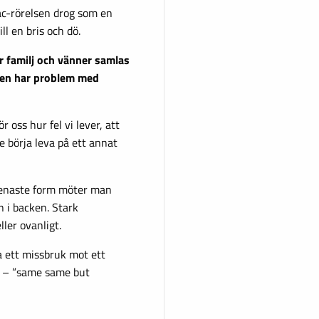
tac-rörelsen drog som en
ll en bris och dö.
är familj och vänner samlas
 hen har problem med
r oss hur fel vi lever, att
te börja leva på ett annat
 renaste form möter man
n i backen. Stark
ler ovanligt.
ta ett missbruk mot ett
el – ”same same but