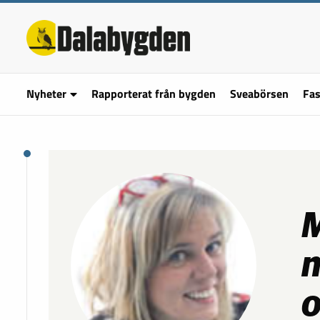
Nyheter
Rapporterat från bygden
Sveabörsen
Fas
M
m
o