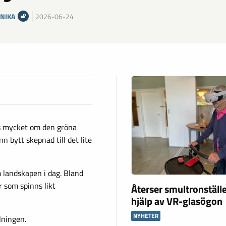
NIKA
2026-06-24
es mycket om den gröna
n bytt skepnad till det lite
 landskapen i dag. Bland
 som spinns likt
Återser smultronstäl
hjälp av VR-glasögon
NYHETER
llningen.