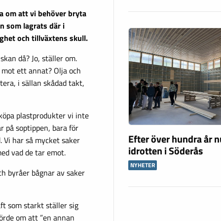
a om att vi behöver bryta
n som lagrats där i
ghet och tillväxtens skull.
skan då? Jo, ställer om.
e mot ett annat? Olja och
tera, i sällan skådad takt,
 köpa plastprodukter vi inte
r på soptippen, bara för
Efter över hundra år n
 Vi har så mycket saker
idrotten i Söderås
 med vad de tar emot.
NYHETER
och byråer bågnar av saker
ft som starkt ställer sig
 hörde om att ”en annan