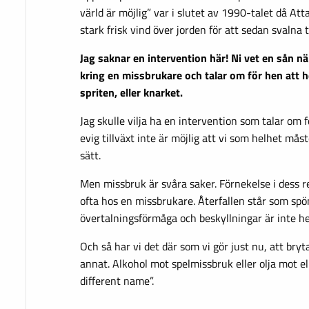
värld är möjlig” var i slutet av 1990-talet då At
stark frisk vind över jorden för att sedan svalna ti
Jag saknar en intervention här! Ni vet en sån n
kring en missbrukare och talar om för hen att
spriten, eller knarket.
Jag skulle vilja ha en intervention som talar om fö
evig tillväxt inte är möjlig att vi som helhet mås
sätt.
Men missbruk är svåra saker. Förnekelse i dess
ofta hos en missbrukare. Återfallen står som spö
övertalningsförmåga och beskyllningar är inte hel
Och så har vi det där som vi gör just nu, att bry
annat. Alkohol mot spelmissbruk eller olja mot 
different name”.