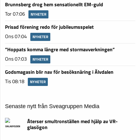
Brunnsberg drog hem sensationellt EM-guld
Tor 07:06
NYHETER
Prisad förening redo för jubileumsspelet
Ons 07:04
NYHETER
”Hoppats komma längre med stormavverkningen”
Ons 07:03
NYHETER
Godsmagasin blir nav för besöksnäring i Älvdalen
Tis 08:18
NYHETER
Senaste nytt från Sveagruppen Media
Återser smultronställen med hjälp av VR-
glasögon
DALABYGDEN