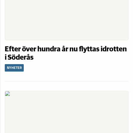
Efter över hundra år nu flyttas idrotten
i Söderås
NYHETER