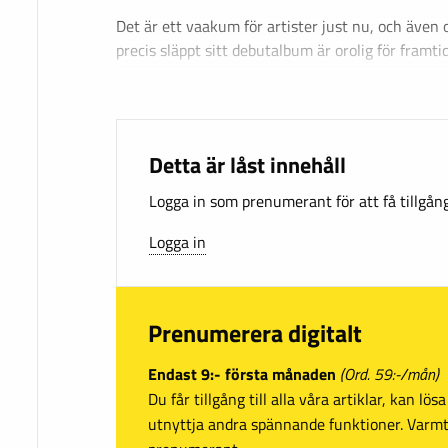
Det är ett vaakum för artister just nu, och äve
precis släppt sitt debutalbum är orolig för framt
Detta är låst innehåll
Logga in som prenumerant för att få tillgång 
Logga in
Prenumerera digitalt
Endast 9:- första månaden
(Ord. 59:-/mån)
Du får tillgång till alla våra artiklar, kan lö
utnyttja andra spännande funktioner. Var