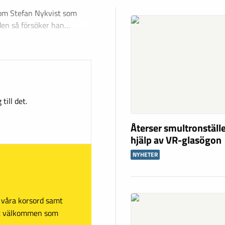
n om Stefan Nykvist som
iden så försöker han…
till det.
Återser smultronstäl
hjälp av VR-glasögon
NYHETER
sa våra korsord samt
mt välkommen som