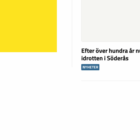
Efter över hundra år n
idrotten i Söderås
NYHETER