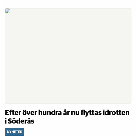
Efter över hundra år nu flyttas idrotten
i Söderås
NYHETER