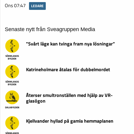
Ons 07:47
LEDARE
Senaste nytt från Sveagruppen Media
"Svårt läge kan tvinga fram nya lösningar”
SÖRMLANDS
BYGDEN
Katrineholmare åtalas för dubbelmordet
SÖRMLANDS
BYGDEN
Återser smultronställen med hjälp av VR-
glasögon
DALABYGDEN
Kjellvander hyllad på gamla hemmaplanen
SÖRMLANDS