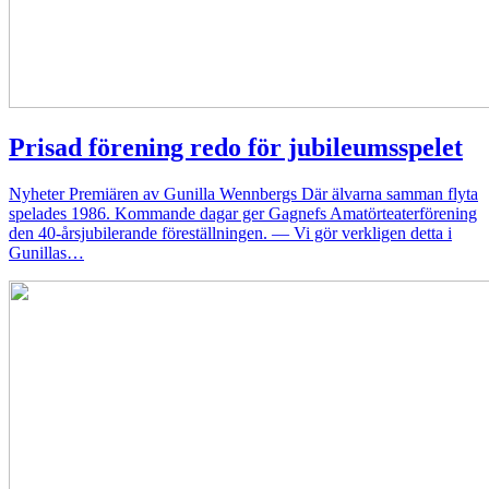
Prisad förening redo för jubileumsspelet
Nyheter
Premiären av Gunilla Wennbergs Där älvarna samman flyta
spelades 1986. Kommande dagar ger Gagnefs Amatörteaterförening
den 40-årsjubilerande föreställningen. — Vi gör verkligen detta i
Gunillas…