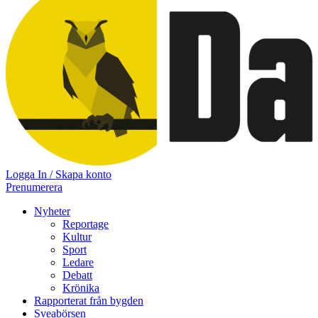
Logga In / Skapa konto
Prenumerera
Nyheter
Reportage
Kultur
Sport
Ledare
Debatt
Krönika
Rapporterat från bygden
Sveabörsen