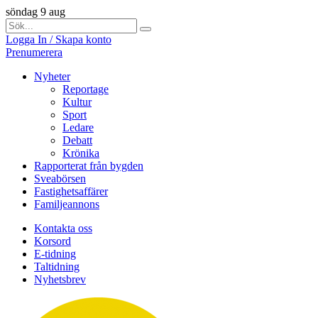
söndag 9 aug
Logga In / Skapa konto
Prenumerera
Nyheter
Reportage
Kultur
Sport
Ledare
Debatt
Krönika
Rapporterat från bygden
Sveabörsen
Fastighetsaffärer
Familjeannons
Kontakta oss
Korsord
E-tidning
Taltidning
Nyhetsbrev