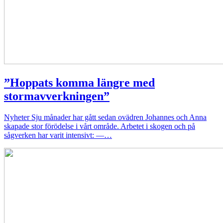
”Hoppats komma längre med
stormavverkningen”
Nyheter
Sju månader har gått sedan ovädren Johannes och Anna
skapade stor förödelse i vårt område. Arbetet i skogen och på
sågverken har varit intensivt: —…