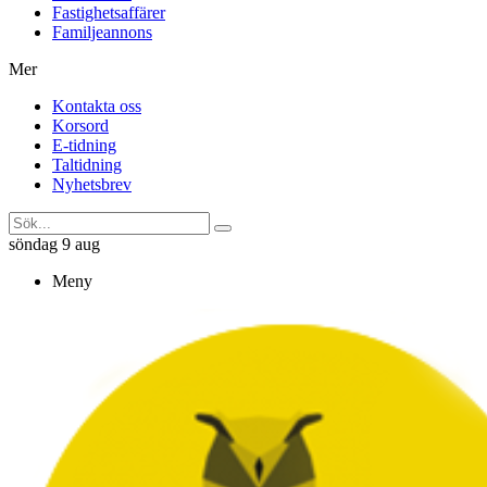
Fastighetsaffärer
Familjeannons
Mer
Kontakta oss
Korsord
E-tidning
Taltidning
Nyhetsbrev
söndag 9 aug
Meny