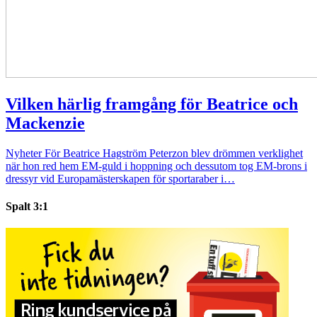
Vilken härlig framgång för Beatrice och
Mackenzie
Nyheter
För Beatrice Hagström Peterzon blev drömmen verklighet
när hon red hem EM-guld i hoppning och dessutom tog EM-brons i
dressyr vid Europamästerskapen för sportaraber i…
Spalt 3:1