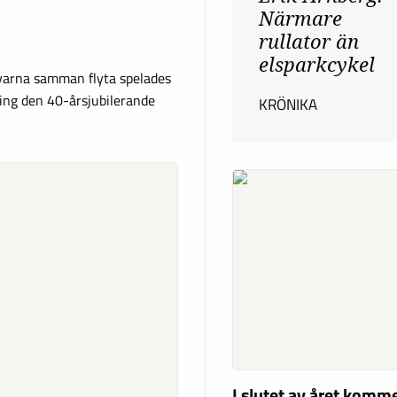
Närmare
rullator än
elsparkcykel
varna samman flyta spelades
ng den 40-årsjubilerande
KRÖNIKA
I slutet av året komm