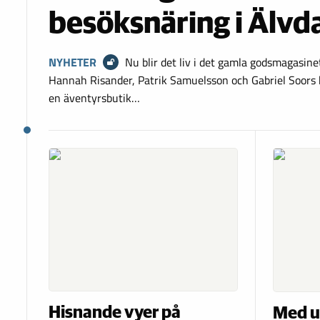
besöksnäring i Älvd
NYHETER
Nu blir det liv i det gamla godsmagasine
Hannah Risander, Patrik Samuelsson och Gabriel Soors b
en äventyrsbutik…
Hisnande vyer på
Med ut