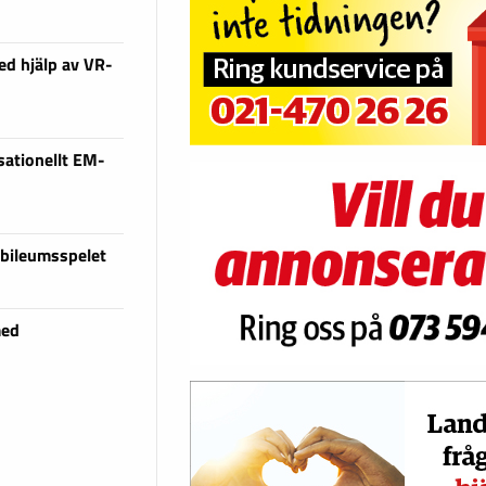
ed hjälp av VR-
ationellt EM-
ubileumsspelet
med