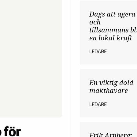
Dags att agera
och
tillsammans bl
en lokal kraft
LEDARE
En viktig dold
makthavare
LEDARE
 för
Erik Arnberg: