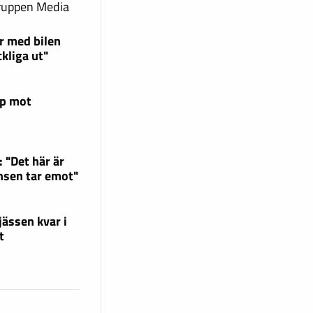
gruppen Media
r med bilen
ckliga ut"
mp mot
 "Det här är
nsen tar emot"
ässen kvar i
t