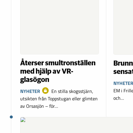
Återser smultronställen
Brunn
med hjälp av VR-
sensa
glasögon
NYHETE
EM i Fril
NYHETER
En stilla skogsstjärn,
och…
utsikten från Toppstugan eller glimten
av Orsasjön – för…