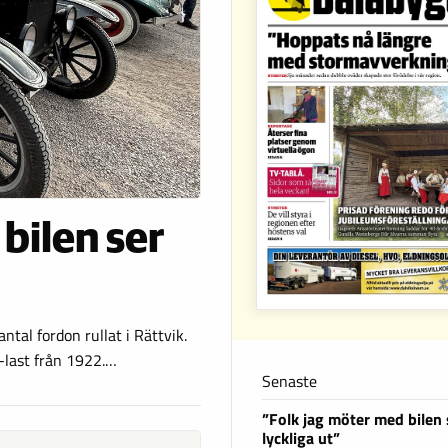
bilen ser
tal fordon rullat i Rättvik.
-last från 1922.…
Senaste
”Folk jag möter med bilen s
lyckliga ut”