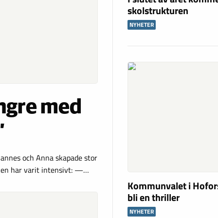
skolstrukturen
NYHETER
ngre med
”
hannes och Anna skapade stor
ken har varit intensivt: —…
Kommunvalet i Hofors 
bli en thriller
NYHETER