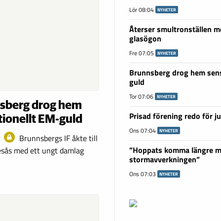
Lör 08:04
NYHETER
Återser smultronställen m
glasögon
Fre 07:05
NYHETER
Brunnsberg drog hem sens
guld
Tor 07:06
NYHETER
sberg drog hem
Prisad förening redo för j
tionellt EM-guld
Ons 07:04
NYHETER
R
Brunnsbergs IF åkte till
”Hoppats komma längre 
lesås med ett ungt damlag
stormavverkningen”
Ons 07:03
NYHETER