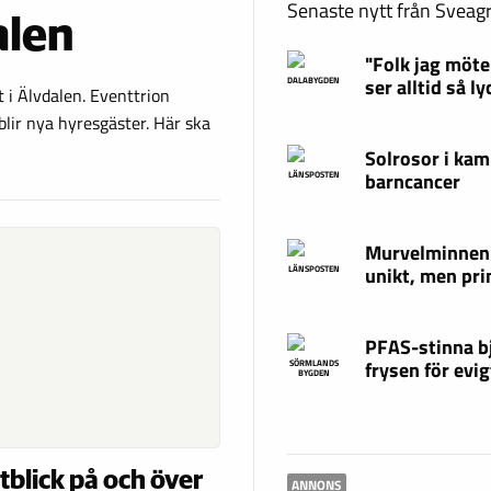
Senaste nytt från Svea
alen
"Folk jag möte
ser alltid så ly
DALABYGDEN
t i Älvdalen. Eventtrion
lir nya hyresgäster. Här ska
Solrosor i ka
barncancer
LÄNSPOSTEN
Murvelminnen:
unikt, men pri
LÄNSPOSTEN
PFAS-stinna bj
frysen för evig
SÖRMLANDS
BYGDEN
blick på och över
ANNONS