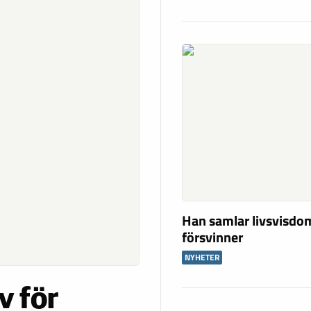
Han samlar livsvisdo
försvinner
NYHETER
v för