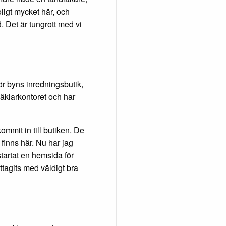
oligt mycket här, och
d. Det är tungrott med vi
ör byns inredningsbutik,
mäklarkontoret och har
ommit in till butiken. De
finns här. Nu har jag
artat en hemsida för
ttagits med väldigt bra