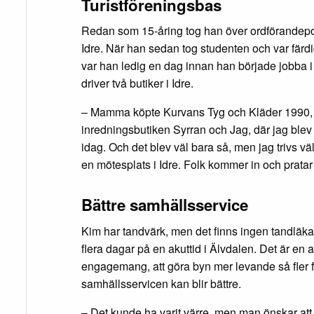
Turistföreningsbas
Redan som 15-åring tog han över ordförandepos
Idre. När han sedan tog studenten och var färdig
var han ledig en dag innan han började jobba i
driver två butiker i Idre.
– Mamma köpte Kurvans Tyg och Kläder 1990,
inredningsbutiken Syrran och Jag, där jag blev
idag. Och det blev väl bara så, men jag trivs vä
en mötesplats i Idre. Folk kommer in och pratar 
Bättre samhällsservice
Kim har tandvärk, men det finns ingen tandläka
flera dagar på en akuttid i Älvdalen. Det är en 
engagemang, att göra byn mer levande så fler flyt
samhällsservicen kan blir bättre.
– Det kunde ha varit värre, men man önskar att