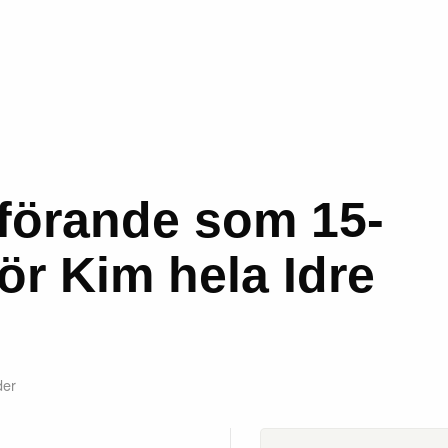
dförande som 15-
ör Kim hela Idre
der