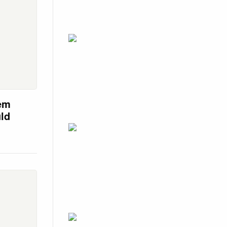
em
uld