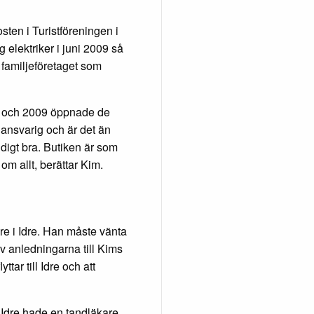
ten i Turistföreningen i
 elektriker i juni 2009 så
 familjeföretaget som
 och 2009 öppnade de
 ansvarig och är det än
ldigt bra. Butiken är som
om allt, berättar Kim.
re i Idre. Han måste vänta
av anledningarna till Kims
tar till Idre och att
 Idre hade en tandläkare,