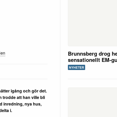
Brunnsberg drog h
len
sensationellt EM-g
NYHETER
tter igång och gör det.
trodde att han ville bli
ed inredning, nya hus,
lta i.