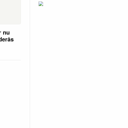
r nu
öderås