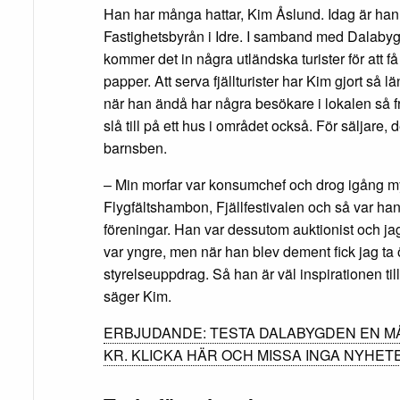
Han har många hattar, Kim Åslund. Idag är han
Fastighetsbyrån i Idre. I samband med Dalab
kommer det in några utländska turister för att få 
papper. Att serva fjällturister har Kim gjort så
när han ändå har några besökare i lokalen så f
slå till på ett hus i området också. För säljare,
barnsben.
– Min morfar var konsumchef och drog igång my
Flygfältshambon, Fjällfestivalen och så var h
föreningar. Han var dessutom auktionist och ja
var yngre, men när han blev dement fick jag ta
styrelseuppdrag. Så han är väl inspirationen til
säger Kim.
ERBJUDANDE: TESTA DALABYGDEN EN M
KR. KLICKA HÄR OCH MISSA INGA NYHET