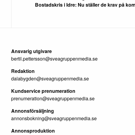
Bostadskris i Idre: Nu ställer de krav på 
Ansvarig utgivare
bertil.pettersson@sveagruppenmedia.se
Redaktion
dalabygden@sveagruppenmedia.se
Kundservice prenumeration
prenumeration@sveagruppenmedia.se
Annonsförsäljning
annonsbokning@sveagruppenmedia.se
Annonsproduktion