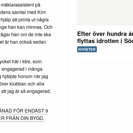
 mäklarassistent på
ygdens samtal med Kim
hjälp att printa ut några
 länge han kan minnas. Och
Efter över hundra å
rågar han om de inte ska
flyttas idrotten i S
 det är han också sedan
NYHETER
cket här i Idre, som
an engagerad i många
g hjälpte honom när jag
 över klubban och alla
l att jag är så engagerad,
ÅNAD FÖR ENDAST 9
ER FRÅN DIN BYGD.