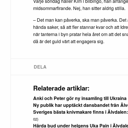
Varje söndag håller Kim i bilbingo, han arrange
midsommarfirande. Nej, han sitter aldrig stilla.
– Det man kan påverka, ska man påverka. Det är 
hända saker, så att fler stannar kvar och att Idr
när tanterna i byn pratar hela året om att det s
då är det guld värt att engagera sig.
Relaterade artiklar:
Anki och Peter gör ny insamling till Ukraina
Ny publik har upptäckt dansbandet från Äl
Sveriges bästa knivmakare finns i Älvdalen: S
02)
Hårda bud under helgens Uka Pain i Älvdal