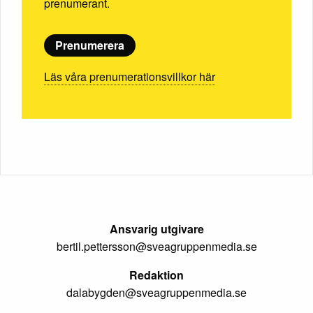
prenumerant.
Prenumerera
Läs våra prenumerationsvillkor här
Ansvarig utgivare
bertil.pettersson@sveagruppenmedia.se
Redaktion
dalabygden@sveagruppenmedia.se