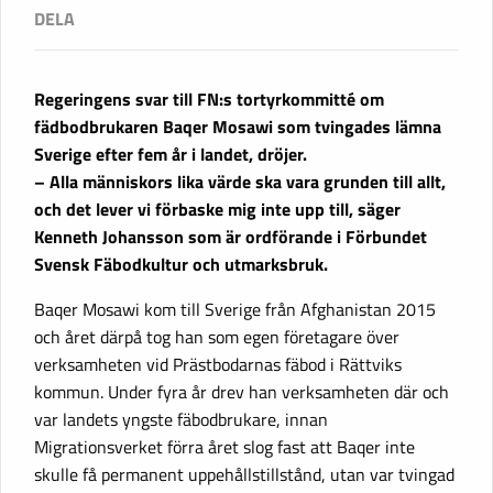
Regeringens svar till FN:s tortyrkommitté om
fädbodbrukaren Baqer Mosawi som tvingades lämna
Sverige efter fem år i landet, dröjer.
– Alla människors lika värde ska vara grunden till allt,
och det lever vi förbaske mig inte upp till, säger
Kenneth Johansson som är ordförande i Förbundet
Svensk Fäbodkultur och utmarksbruk.
Baqer Mosawi kom till Sverige från Afghanistan 2015
och året därpå tog han som egen företagare över
verksamheten vid Prästbodarnas fäbod i Rättviks
kommun. Under fyra år drev han verksamheten där och
var landets yngste fäbodbrukare, innan
Migrationsverket förra året slog fast att Baqer inte
skulle få permanent uppehållstillstånd, utan var tvingad