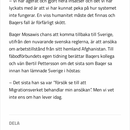
– Vi har agerat och gjort flera insatser och det vi har
lyckats med är att vi har kunnat peka på hur systemet
inte fungerar. En viss humanitet måste det finnas och
Baqers fall är förfärligt skött.
Baqer Mosawis chans att komma tillbaka till Sverige,
utifrån den nuvarande svenska reglerna, är att ansöka
om arbetstillstånd från sitt hemland Afghanistan. Till
fäbodförbundets egen tidning berättar Baqers kollega
och vän Bertil Pettersson om det sista som Baqer sa
innan han lämnade Sverige i höstas:
– Det sista han sa var ”försök se till att
Migrationsverket behandlar min ansökan”. Men vi vet
inte ens om han lever idag.