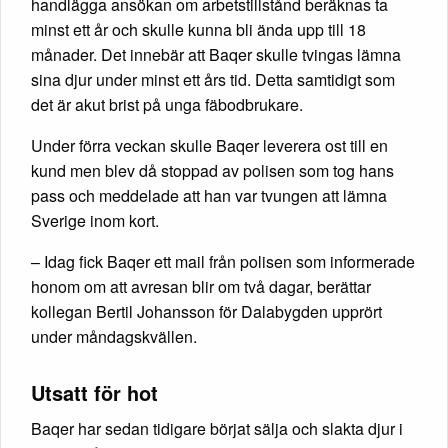
handlägga ansökan om arbetstillstånd beräknas ta
minst ett år och skulle kunna bli ända upp till 18
månader. Det innebär att Baqer skulle tvingas lämna
sina djur under minst ett års tid. Detta samtidigt som
det är akut brist på unga fäbodbrukare.
Under förra veckan skulle Baqer leverera ost till en
kund men blev då stoppad av polisen som tog hans
pass och meddelade att han var tvungen att lämna
Sverige inom kort.
– Idag fick Baqer ett mail från polisen som informerade
honom om att avresan blir om två dagar, berättar
kollegan Bertil Johansson för Dalabygden upprört
under måndagskvällen.
Utsatt för hot
Baqer har sedan tidigare börjat sälja och slakta djur i