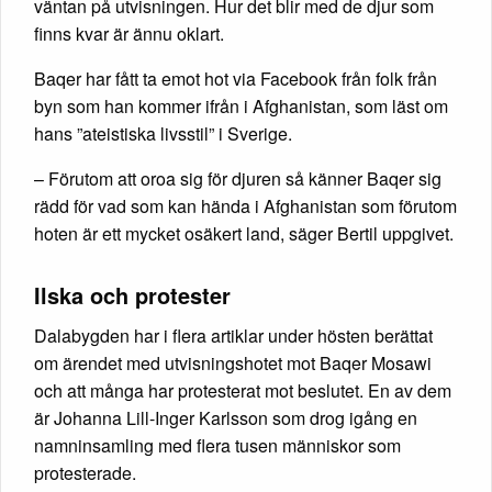
väntan på utvisningen. Hur det blir med de djur som
finns kvar är ännu oklart.
Baqer har fått ta emot hot via Facebook från folk från
byn som han kommer ifrån i Afghanistan, som läst om
hans ”ateistiska livsstil” i Sverige.
– Förutom att oroa sig för djuren så känner Baqer sig
rädd för vad som kan hända i Afghanistan som förutom
hoten är ett mycket osäkert land, säger Bertil uppgivet.
Ilska och protester
Dalabygden har i flera artiklar under hösten berättat
om ärendet med utvisningshotet mot Baqer Mosawi
och att många har protesterat mot beslutet. En av dem
är Johanna Lill-Inger Karlsson som drog igång en
namninsamling med flera tusen människor som
protesterade.