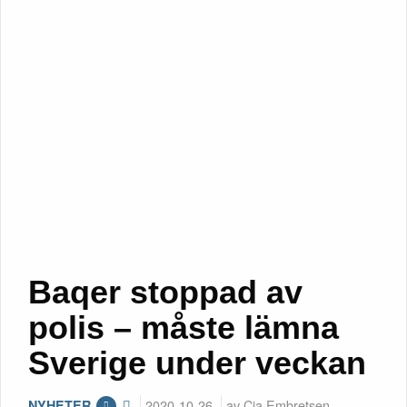
Baqer stoppad av
polis – måste lämna
Sverige under veckan
2020-10-26
av Cia Embretsen
NYHETER