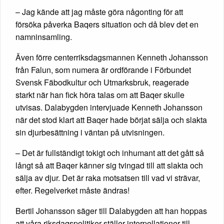
– Jag kände att jag måste göra någonting för att
försöka påverka Baqers situation och då blev det en
namninsamling.
Även förre centerriksdagsmannen Kenneth Johansson
från Falun, som numera är ordförande i Förbundet
Svensk Fäbodkultur och Utmarksbruk, reagerade
starkt när han fick höra talas om att Baqer skulle
utvisas. Dalabygden intervjuade Kenneth Johansson
när det stod klart att Baqer hade börjat sälja och slakta
sin djurbesättning i väntan på utvisningen.
– Det är fullständigt tokigt och inhumant att det gått så
långt så att Baqer känner sig tvingad till att slakta och
sälja av djur. Det är raka motsatsen till vad vi strävar,
efter. Regelverket måste ändras!
Bertil Johansson säger till Dalabygden att han hoppas
att våra riksdagspolitiker ställer interpellationer till