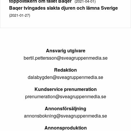
toppolitikern om fallet Baqer
(2021-04-01)
Baqer tvingades slakta djuren och lämna Sverige
(2021-01-27)
Ansvarig utgivare
bertil.pettersson@sveagruppenmedia.se
Redaktion
dalabygden@sveagruppenmedia.se
Kundservice prenumeration
prenumeration@sveagruppenmedia.se
Annonsförsäljning
annonsbokning@sveagruppenmedia.se
Annonsproduktion