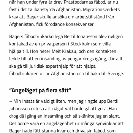
när han under fyra år drev Prästbodarnas fäbod, är nu
fast i det talibanstyrda Afghanistan. Migrationsverkets
krav att Baqer skulle ansöka om arbetstillstånd från
Afghanistan, fick förödande konsekvenser.
Baqers fäbodbrukarkollega Bertil Johansson blev nyligen
kontakad av en privatperson i Stockholm som ville
hjälpa till. Hon heter Meit Krakau, och den kontakten
ledde till att en insamling av pengar drogs igång, där allt
ska gå till juridisk experthjälp för att hjälpa
fäbodbrukaren ut ur Afghanistan och tillbaka till Sverige.
”Angeläget på flera sätt”
– Min insats är väldigt liten, men jag ringde upp Bertil
Johansson och sa att något väl borde gå att göra. Han
drog då igång en insamling och så skänkte jag en slant.
Det borde vara en angelägenhet ur många synvinklar att
Baqer hade fått stanna kvar och driva sin fäbod, som