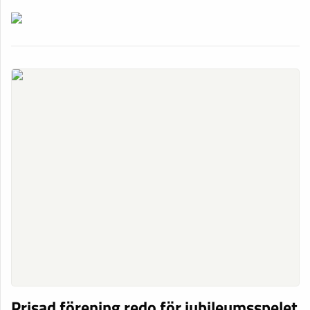
Prisad förening redo för jubileumsspelet