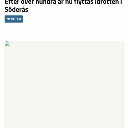
Efter över hundra år nu flyttas idrotten i
Söderås
NYHETER