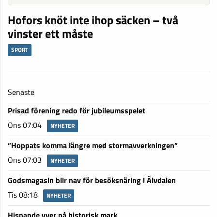
Hofors knöt inte ihop säcken – två
vinster ett måste
SPORT
Senaste
Prisad förening redo för jubileumsspelet
Ons 07:04
NYHETER
”Hoppats komma längre med stormavverkningen”
Ons 07:03
NYHETER
Godsmagasin blir nav för besöksnäring i Älvdalen
Tis 08:18
NYHETER
Hisnande vyer på historisk mark