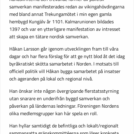
samverkan manifesterades redan av vikingahövdingarna
med bland annat Trekungamötet i min egen gamla
hembygd Kungälv år 1101. Kalmarunionen bildades
1397 och var en ytterligare manifestation av intresset
att skapa en tätare nordisk samverkan.
Håkan Larsson går igenom utvecklingen fram till våra
dagar och har flera förslag för att ge nytt blod åt det idag
byråkratiskt skötta samarbetet i Norden. I motsats till
officiell politik vill Håkan bygga samarbetet på insatser
och ageranden på lokal och regional nivå.
Han önskar inte någon övergripande flerstatsstyrning
utan snarare en underifrån byggd samverkan och
påverkan på ländernas ledningar. Föreningen Nordens
olika medlemsgrupper kan här spela en roll.
Han hyllar samtidigt de befintliga och lokalt/regionalt
sammansatta gränskommittéerna som löser konkreta