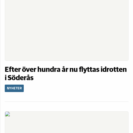
Efter över hundra år nu flyttas idrotten
i Söderås
NYHETER