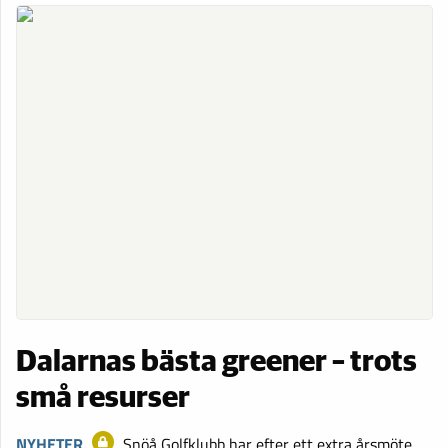
Dalarnas bästa greener – trots
små resurser
NYHETER
Snöå Golfklubb har efter ett extra årsmöte