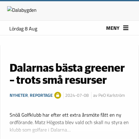
MENY
Lördag 8 Aug
Dalarnas bästa greener
– trots små resurser
NYHETER
,
REPORTAGE
2024-07-08
av PeO Karlström
Snöå Golfklubb har efter ett extra årsmöte fått en ny
ordförande. Matz Högosta blev vald och skall nu styra en
klubb som golfare i Dalarna…