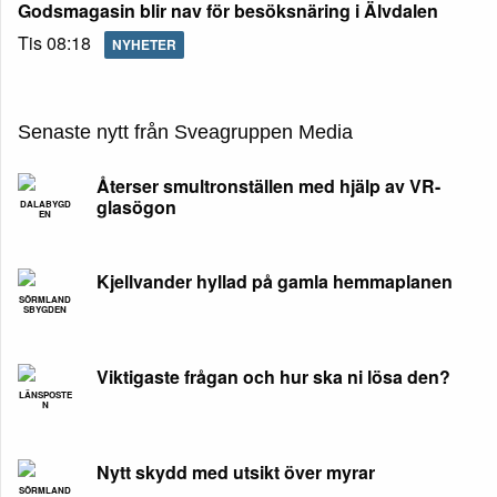
Godsmagasin blir nav för besöksnäring i Älvdalen
Tis 08:18
NYHETER
Senaste nytt från Sveagruppen Media
Återser smultronställen med hjälp av VR-
glasögon
DALABYGD
EN
Kjellvander hyllad på gamla hemmaplanen
SÖRMLAND
SBYGDEN
Viktigaste frågan och hur ska ni lösa den?
LÄNSPOSTE
N
Nytt skydd med utsikt över myrar
SÖRMLAND