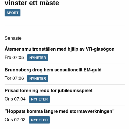
vinster ett måste
SPORT
Senaste
Återser smultronställen med hjälp av VR-glasögon
Fre 07:05
NYHETER
Brunnsberg drog hem sensationellt EM-guld
Tor 07:06
NYHETER
Prisad förening redo för jubileumsspelet
Ons 07:04
NYHETER
”Hoppats komma längre med stormavverkningen”
Ons 07:03
NYHETER