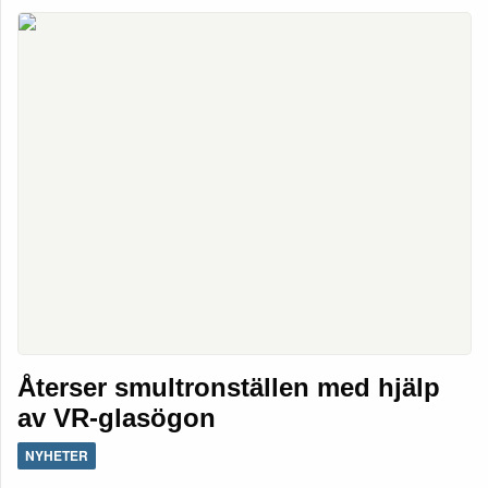
Återser smultronställen med hjälp
av VR-glasögon
NYHETER