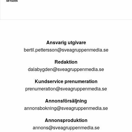
SBYGDEN
Ansvarig utgivare
bertil.pettersson@sveagruppenmedia.se
Redaktion
dalabygden@sveagruppenmedia.se
Kundservice prenumeration
prenumeration@sveagruppenmedia.se
Annonsförsäljning
annonsbokning@sveagruppenmedia.se
Annonsproduktion
annons@sveagruppenmedia.se