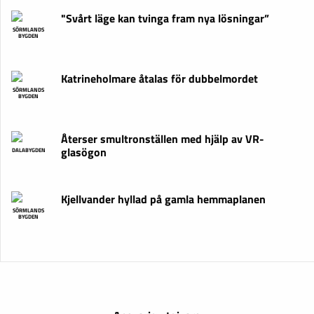
"Svårt läge kan tvinga fram nya lösningar”
SÖRMLANDS
BYGDEN
Katrineholmare åtalas för dubbelmordet
SÖRMLANDS
BYGDEN
Återser smultronställen med hjälp av VR-
glasögon
DALABYGDEN
Kjellvander hyllad på gamla hemmaplanen
SÖRMLANDS
BYGDEN