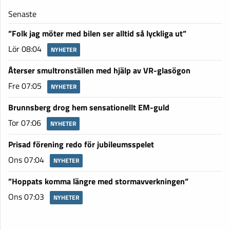
Senaste
”Folk jag möter med bilen ser alltid så lyckliga ut”
Lör 08:04
NYHETER
Återser smultronställen med hjälp av VR-glasögon
Fre 07:05
NYHETER
Brunnsberg drog hem sensationellt EM-guld
Tor 07:06
NYHETER
Prisad förening redo för jubileumsspelet
Ons 07:04
NYHETER
”Hoppats komma längre med stormavverkningen”
Ons 07:03
NYHETER