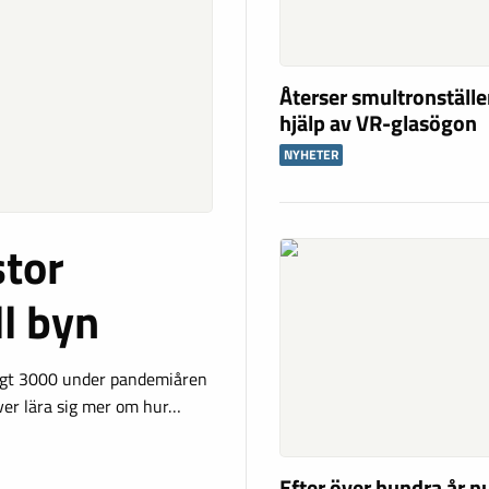
Återser smultronställ
hjälp av VR-glasögon
NYHETER
stor
ll byn
ygt 3000 under pandemiåren
över lära sig mer om hur…
Efter över hundra år nu