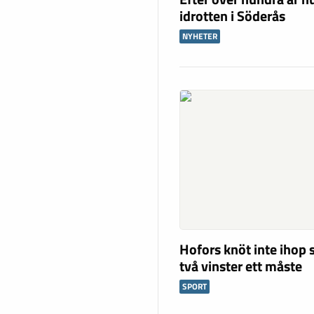
idrotten i Söderås
NYHETER
Hofors knöt inte ihop 
två vinster ett måste
SPORT