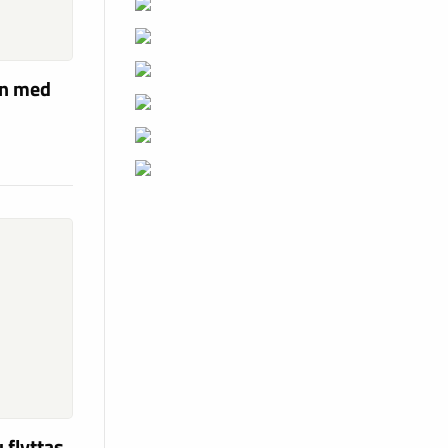
en med
 flyttas