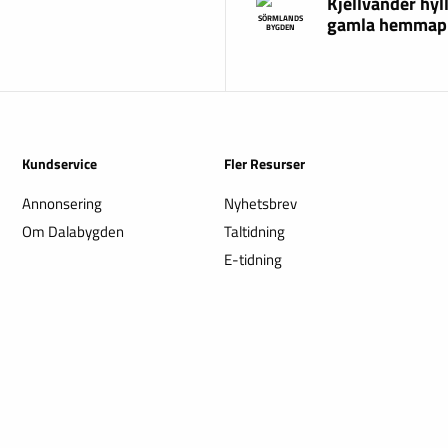
Kjellvander hyl
gamla hemmap
SÖRMLANDS
BYGDEN
Kundservice
Fler Resurser
Annonsering
Nyhetsbrev
Om Dalabygden
Taltidning
E-tidning