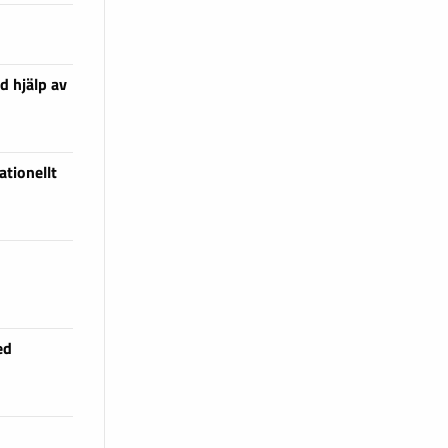
d hjälp av
tionellt
ed