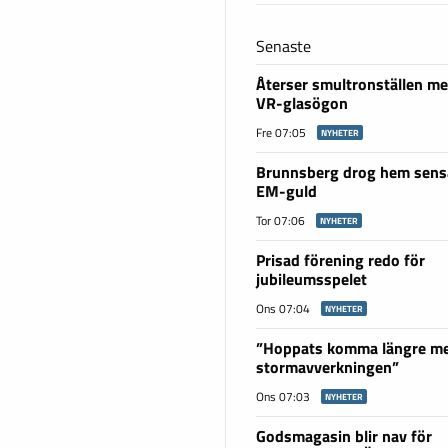
Senaste
Återser smultronställen me
VR-glasögon
Fre 07:05
NYHETER
Brunnsberg drog hem sensa
EM-guld
Tor 07:06
NYHETER
Prisad förening redo för
jubileumsspelet
Ons 07:04
NYHETER
”Hoppats komma längre m
stormavverkningen”
Ons 07:03
NYHETER
Godsmagasin blir nav för