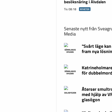
besöksnäring i Älvdalen
Tis 08:18
NYHETER
Senaste nytt från Sveag
Media
"Svårt läge kan
fram nya lösni
SÖRMLANDS
BYGDEN
Katrineholmare
för dubbelmor
SÖRMLANDS
BYGDEN
Återser smultr
med hjälp av V
DALABYGDEN
glasögon