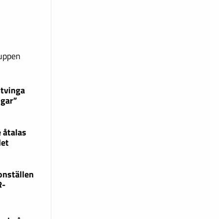
ruppen
 tvinga
ngar”
 åtalas
det
onställen
R-