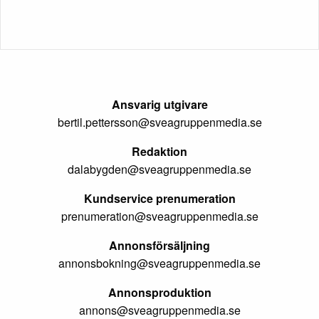
Ansvarig utgivare
bertil.pettersson@sveagruppenmedia.se
Redaktion
dalabygden@sveagruppenmedia.se
Kundservice prenumeration
prenumeration@sveagruppenmedia.se
Annonsförsäljning
annonsbokning@sveagruppenmedia.se
Annonsproduktion
annons@sveagruppenmedia.se