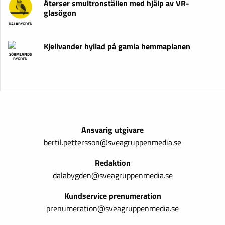
Återser smultronställen med hjälp av VR-
glasögon
DALABYGDEN
Kjellvander hyllad på gamla hemmaplanen
SÖRMLANDS
BYGDEN
Ansvarig utgivare
bertil.pettersson@sveagruppenmedia.se
Redaktion
dalabygden@sveagruppenmedia.se
Kundservice prenumeration
prenumeration@sveagruppenmedia.se