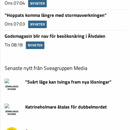
Ons 07:04
NYHETER
”Hoppats komma längre med stormavverkningen”
Ons 07:03
NYHETER
Godsmagasin blir nav för besöksnäring i Älvdalen
Tis 08:18
NYHETER
Senaste nytt från Sveagruppen Media
"Svårt läge kan tvinga fram nya lösningar”
SÖRMLANDS
BYGDEN
Katrineholmare åtalas för dubbelmordet
SÖRMLANDS
BYGDEN