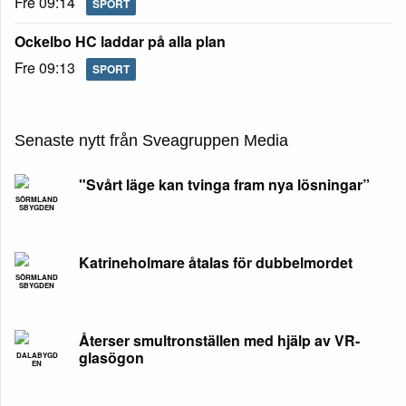
Fre 09:14
SPORT
Ockelbo HC laddar på alla plan
Fre 09:13
SPORT
Senaste nytt från Sveagruppen Media
"Svårt läge kan tvinga fram nya lösningar”
SÖRMLAND
SBYGDEN
Katrineholmare åtalas för dubbelmordet
SÖRMLAND
SBYGDEN
Återser smultronställen med hjälp av VR-
glasögon
DALABYGD
EN