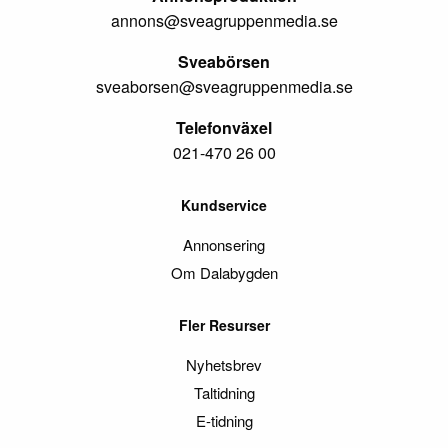
annons@sveagruppenmedia.se
Sveabörsen
sveaborsen@sveagruppenmedia.se
Telefonväxel
021-470 26 00
Kundservice
Annonsering
Om Dalabygden
Fler Resurser
Nyhetsbrev
Taltidning
E-tidning