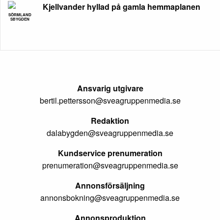
Kjellvander hyllad på gamla hemmaplanen
SÖRMLAND
SBYGDEN
Ansvarig utgivare
bertil.pettersson@sveagruppenmedia.se
Redaktion
dalabygden@sveagruppenmedia.se
Kundservice prenumeration
prenumeration@sveagruppenmedia.se
Annonsförsäljning
annonsbokning@sveagruppenmedia.se
Annonsproduktion