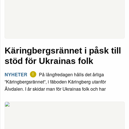
Käringbergsrännet i påsk till
stöd för Ukrainas folk
NYHETER
På långfredagen hålls det årliga
”Käringbergsrännet”, i fäboden Käringberg utanför
Älvdalen. I år skidar man för Ukrainas folk och har