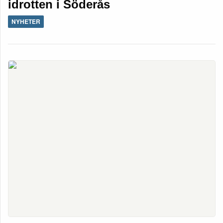
idrotten i Söderås
NYHETER