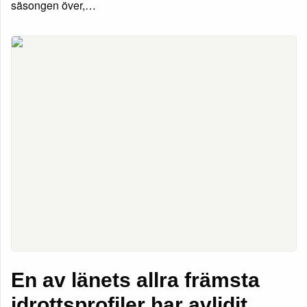
säsongen över,…
En av länets allra främsta
idrottsprofiler har avlidit