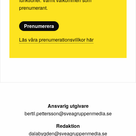
funktioner. Varmt välkommen som
prenumerant.
Prenumerera
Läs våra prenumerationsvillkor här
Ansvarig utgivare
bertil.pettersson@sveagruppenmedia.se
Redaktion
dalabygden@sveagruppenmedia.se