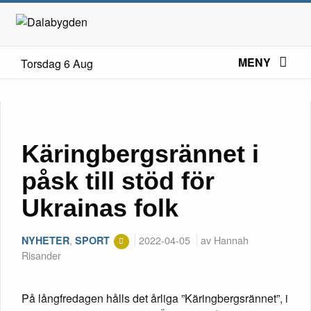
MENY
Torsdag 6 Aug
Käringbergsrännet i
påsk till stöd för
Ukrainas folk
,
2022-04-05
av Hannah
NYHETER
SPORT
Risander
På långfredagen hålls det årliga ”Käringbergsrännet”, i