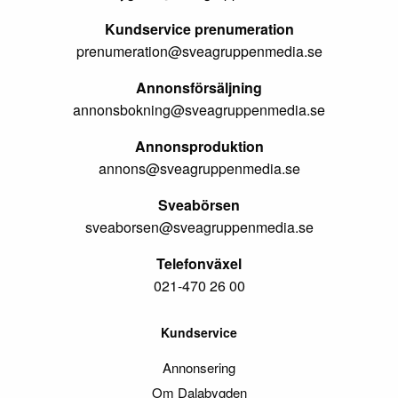
Kundservice prenumeration
prenumeration@sveagruppenmedia.se
Annonsförsäljning
annonsbokning@sveagruppenmedia.se
Annonsproduktion
annons@sveagruppenmedia.se
Sveabörsen
sveaborsen@sveagruppenmedia.se
Telefonväxel
021-470 26 00
Kundservice
Annonsering
Om Dalabygden