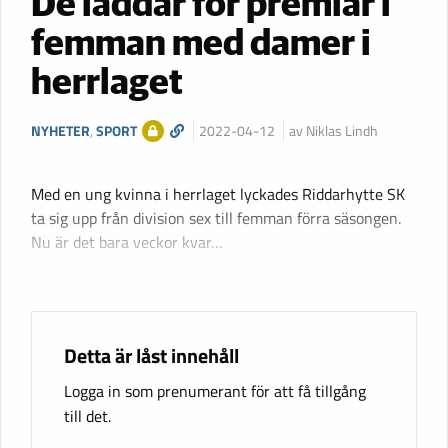
De laddar för premiär i
femman med damer i
herrlaget
NYHETER
,
SPORT
2022-04-12
av Niklas Lindh
Med en ung kvinna i herrlaget lyckades Riddarhytte SK
ta sig upp från division sex till femman förra säsongen.
Nu är det bara veckor kvar…
Detta är låst innehåll
Logga in som prenumerant för att få tillgång
till det.