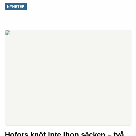
NYHETER
Hofors knöt inte ihop säcken – två