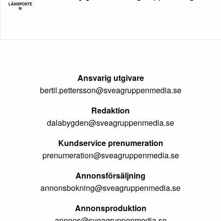
LÄNSPOSTE
N
Ansvarig utgivare
bertil.pettersson@sveagruppenmedia.se
Redaktion
dalabygden@sveagruppenmedia.se
Kundservice prenumeration
prenumeration@sveagruppenmedia.se
Annonsförsäljning
annonsbokning@sveagruppenmedia.se
Annonsproduktion
annons@sveagruppenmedia.se