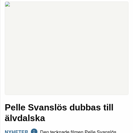
Pelle Svanslös dubbas till
älvdalska
NYHETER
Den tecknade filmen Pelle Svanslös