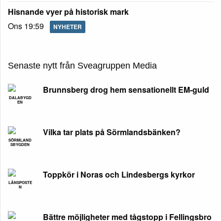
Hisnande vyer på historisk mark
Ons 19:59
NYHETER
Senaste nytt från Sveagruppen Media
Brunnsberg drog hem sensationellt EM-guld
DALABYGD
EN
Vilka tar plats på Sörmlandsbänken?
SÖRMLAND
SBYGDEN
Toppkör i Noras och Lindesbergs kyrkor
LÄNSPOSTE
N
Bättre möjligheter med tågstopp i Fellingsbro