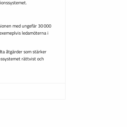
sionssystemet.
nsionen med ungefär 30 000
r exemeplvis ledamöterna i
idta åtgärder som stärker
nssystemet rättvist och