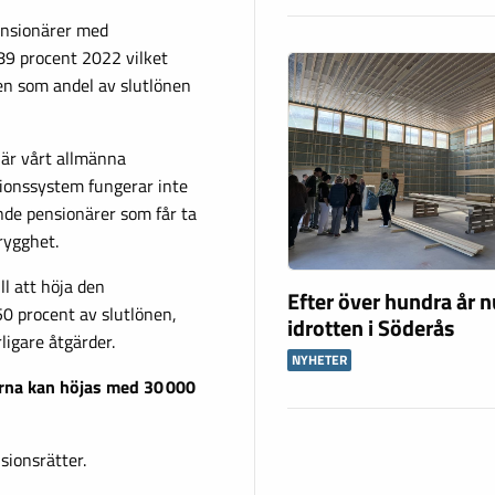
ensionärer med
 89 procent 2022 vilket
en som andel av slutlönen
 när vårt allmänna
sionssystem fungerar inte
de pensionärer som får ta
rygghet.
ll att höja den
Efter över hundra år n
50 procent av slutlönen,
idrotten i Söderås
ligare åtgärder.
NYHETER
rna kan höjas med 30 000
sionsrätter.