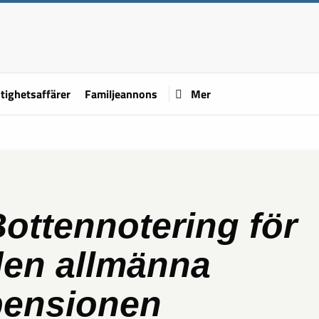
tighetsaffärer
Familjeannons
Mer
ottennotering för
den allmänna
pensionen