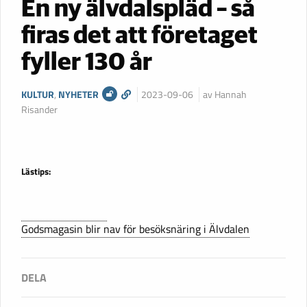
En ny älvdalspläd – så
firas det att företaget
fyller 130 år
KULTUR
,
NYHETER
2023-09-06
av Hannah
Risander
Lästips:
Godsmagasin blir nav för besöksnäring i Älvdalen