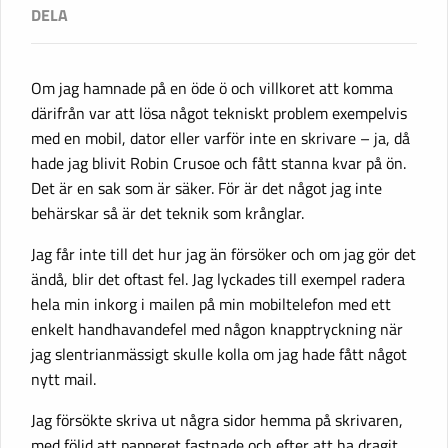
Om jag hamnade på en öde ö och villkoret att komma
därifrån var att lösa något tekniskt problem exempelvis
med en mobil, dator eller varför inte en skrivare – ja, då
hade jag blivit Robin Crusoe och fått stanna kvar på ön.
Det är en sak som är säker. För är det något jag inte
behärskar så är det teknik som krånglar.
Jag får inte till det hur jag än försöker och om jag gör det
ändå, blir det oftast fel. Jag lyckades till exempel radera
hela min inkorg i mailen på min mobiltelefon med ett
enkelt handhavandefel med någon knapptryckning när
jag slentrianmässigt skulle kolla om jag hade fått något
nytt mail.
Jag försökte skriva ut några sidor hemma på skrivaren,
med följd att papperet fastnade och efter att ha dragit