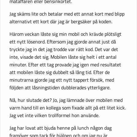
mataffären eller bensinkortet.
Jag skäms lite och betalar med ett annat kort med blipp
alternativt ett kort där jag är bergsäker på koden.
Härom veckan låste sig min mobil och krävde plötsligt
ett nytt lösenord. Eftersom jag gjorde annat just då
tryckte jag in det jag trodde var rätt kod. Det var det
inte, visade det sig. Mobilen låste sig helt i ett antal
minuter. Efter ett tag provade jag igen med resultatet
att mobilen låste sig dubbelt så lång tid. Efter de
minutrarna gjorde jag ett nytt tappert försök, med
följden att låsningstiden dubblerades ytterligare.
Nå, hur slutade det? Jo, jag lämnade över mobilen med
varm hand till en kollega som fixade allt på ett litet kick.
Jag vet inte vilken trollformel hon använde.
Jag har lovat att bjuda henne på lunch någon dag
framöver som tack för hjälpen och om jag nu är