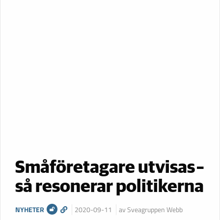
Småföretagare utvisas –
så resonerar politikerna
NYHETER
2020-09-11
av Sveagruppen Webb