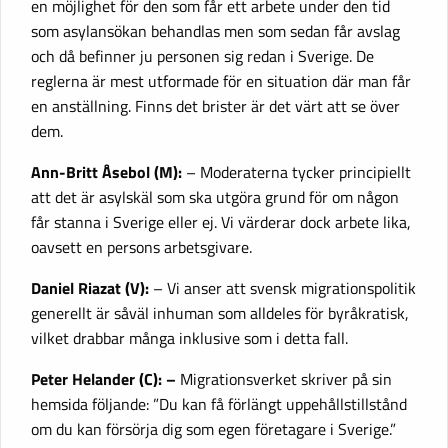
en möjlighet för den som får ett arbete under den tid
som asylansökan behandlas men som sedan får avslag
och då befinner ju personen sig redan i Sverige. De
reglerna är mest utformade för en situation där man får
en anställning. Finns det brister är det värt att se över
dem.
Ann-Britt Åsebol (M):
– Moderaterna tycker principiellt
att det är asylskäl som ska utgöra grund för om någon
får stanna i Sverige eller ej. Vi värderar dock arbete lika,
oavsett en persons arbetsgivare.
Daniel Riazat (V):
– Vi anser att svensk migrationspolitik
generellt är såväl inhuman som alldeles för byråkratisk,
vilket drabbar många inklusive som i detta fall.
Peter Helander (C): –
Migrationsverket skriver på sin
hemsida följande: ”Du kan få förlängt uppehållstillstånd
om du kan försörja dig som egen företagare i Sverige.”