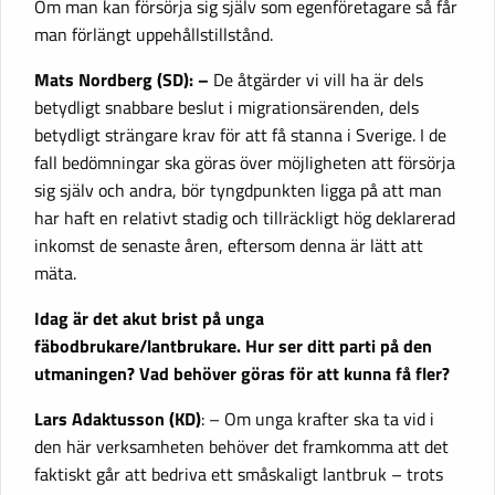
Om man kan försörja sig själv som egenföretagare så får
man förlängt uppehållstillstånd.
Mats Nordberg (SD): –
De åtgärder vi vill ha är dels
betydligt snabbare beslut i migrationsärenden, dels
betydligt strängare krav för att få stanna i Sverige. I de
fall bedömningar ska göras över möjligheten att försörja
sig själv och andra, bör tyngdpunkten ligga på att man
har haft en relativt stadig och tillräckligt hög deklarerad
inkomst de senaste åren, eftersom denna är lätt att
mäta.
Idag är det akut brist på unga
fäbodbrukare/lantbrukare. Hur ser ditt parti på den
utmaningen? Vad behöver göras för att kunna få fler?
Lars Adaktusson (KD)
: – Om unga krafter ska ta vid i
den här verksamheten behöver det framkomma att det
faktiskt går att bedriva ett småskaligt lantbruk – trots