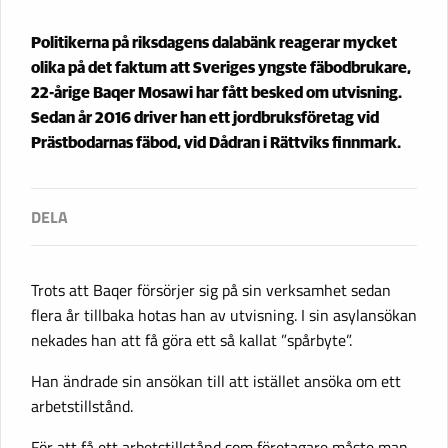
Politikerna på riksdagens dalabänk reagerar mycket
olika på det faktum att Sveriges yngste fäbodbrukare,
22-årige Baqer Mosawi har fått besked om utvisning.
Sedan år 2016 driver han ett jordbruksföretag vid
Prästbodarnas fäbod, vid Dådran i Rättviks finnmark.
Trots att Baqer försörjer sig på sin verksamhet sedan
flera år tillbaka hotas han av utvisning. I sin asylansökan
nekades han att få göra ett så kallat ”spårbyte”.
Han ändrade sin ansökan till att istället ansöka om ett
arbetstillstånd.
För att få ett arbetstillstånd som företagare måste man