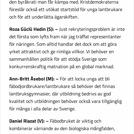
den byråkrati man får kämpa med. Kristdemokraterna
föreslår också ett utökat startstöd för unga lantbrukare
och för att underlätta ägarskiften.
Roza Güclü Hedin (S): –
Just rekryteringsproblem är inte
det första som lyfts fram när jag träffat representanter
för näringen. Som alltid handlar det dock om att göra
yrket attraktivt och ge rimliga villkor. Vi behöver en
sammanhållen politik för att stödja Sverige som
konkurrenskraftig matnation på en global marknad.
Ann-Britt Åsebol (M): –
För att locka unga att bli
fäbodjordbrukare/lantbrukare så behöver det finnas
lantbruksgymnasier, där utbildning bedrivs av god
kvalitet och utbildningen behöver också vara tillgänglig
för många i alla delar av Sverige.
Daniel Riazat (V): –
Fäbodbruket är viktig och
kombinerar värnande av den biologiska mångfalden,