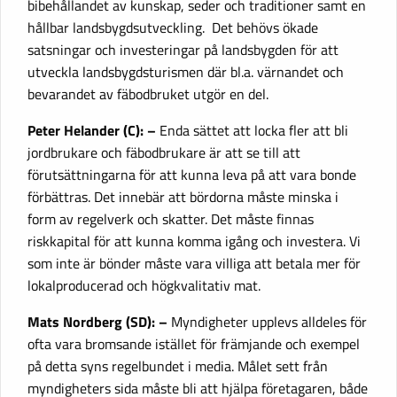
bibehållandet av kunskap, seder och traditioner samt en
hållbar landsbygdsutveckling. Det behövs ökade
satsningar och investeringar på landsbygden för att
utveckla landsbygdsturismen där bl.a. värnandet och
bevarandet av fäbodbruket utgör en del.
Peter Helander (C): –
Enda sättet att locka fler att bli
jordbrukare och fäbodbrukare är att se till att
förutsättningarna för att kunna leva på att vara bonde
förbättras. Det innebär att bördorna måste minska i
form av regelverk och skatter. Det måste finnas
riskkapital för att kunna komma igång och investera. Vi
som inte är bönder måste vara villiga att betala mer för
lokalproducerad och högkvalitativ mat.
Mats Nordberg (SD): –
Myndigheter upplevs alldeles för
ofta vara bromsande istället för främjande och exempel
på detta syns regelbundet i media. Målet sett från
myndigheters sida måste bli att hjälpa företagaren, både