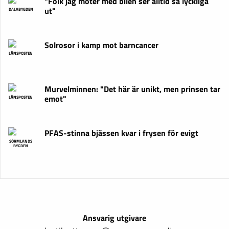
"Folk jag möter med bilen ser alltid så lyckliga
ut"
DALABYGDEN
Solrosor i kamp mot barncancer
LÄNSPOSTEN
Murvelminnen: "Det här är unikt, men prinsen tar
emot"
LÄNSPOSTEN
PFAS-stinna bjässen kvar i frysen för evigt
SÖRMLANDS
BYGDEN
Ansvarig utgivare