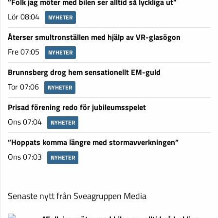
”Folk jag möter med bilen ser alltid så lyckliga ut”
Lör 08:04
NYHETER
Återser smultronställen med hjälp av VR-glasögon
Fre 07:05
NYHETER
Brunnsberg drog hem sensationellt EM-guld
Tor 07:06
NYHETER
Prisad förening redo för jubileumsspelet
Ons 07:04
NYHETER
”Hoppats komma längre med stormavverkningen”
Ons 07:03
NYHETER
Senaste nytt från Sveagruppen Media