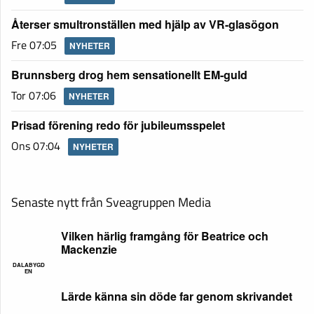
Återser smultronställen med hjälp av VR-glasögon
Fre 07:05
NYHETER
Brunnsberg drog hem sensationellt EM-guld
Tor 07:06
NYHETER
Prisad förening redo för jubileumsspelet
Ons 07:04
NYHETER
Senaste nytt från Sveagruppen Media
Vilken härlig framgång för Beatrice och
Mackenzie
DALABYGD
EN
Lärde känna sin döde far genom skrivandet