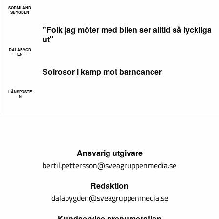
SÖRMLAND
SBYGDEN
"Folk jag möter med bilen ser alltid så lyckliga
ut"
DALABYGD
EN
Solrosor i kamp mot barncancer
LÄNSPOSTE
N
Ansvarig utgivare
bertil.pettersson@sveagruppenmedia.se
Redaktion
dalabygden@sveagruppenmedia.se
Kundservice prenumeration