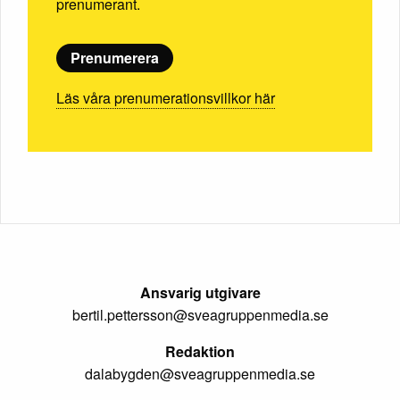
prenumerant.
Prenumerera
Läs våra prenumerationsvillkor här
Ansvarig utgivare
bertil.pettersson@sveagruppenmedia.se
Redaktion
dalabygden@sveagruppenmedia.se