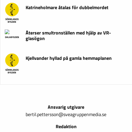
Katrineholmare åtalas för dubbelmordet
SÖRMLANDS
BYGDEN
Återser smultronställen med hjälp av VR-
glasögon
DALABYGDEN
Kjellvander hyllad på gamla hemmaplanen
SÖRMLANDS
BYGDEN
Ansvarig utgivare
bertil.pettersson@sveagruppenmedia.se
Redaktion