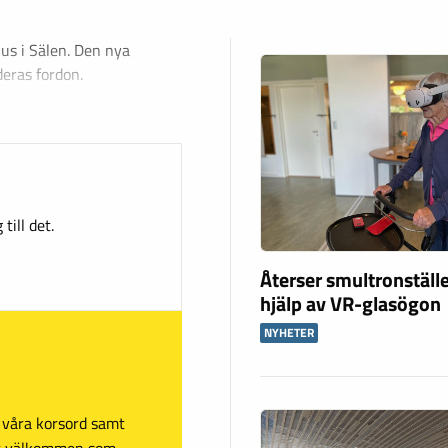
hus i Sälen. Den nya
deras fordon.
till det.
Återser smultronstäl
hjälp av VR-glasögon
NYHETER
sa våra korsord samt
mt välkommen som