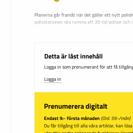
Planerna går framåt när det gäller ett nytt polis
polisstationen ska rymma ett 20-tal poliser och 
Detta är låst innehåll
Logga in som prenumerant för att få tillgång 
Logga in
Prenumerera digitalt
Endast 9:- första månaden
(Ord. 59:-/mån)
Du får tillgång till alla våra artiklar, kan lö
utnyttja andra spännande funktioner. Var