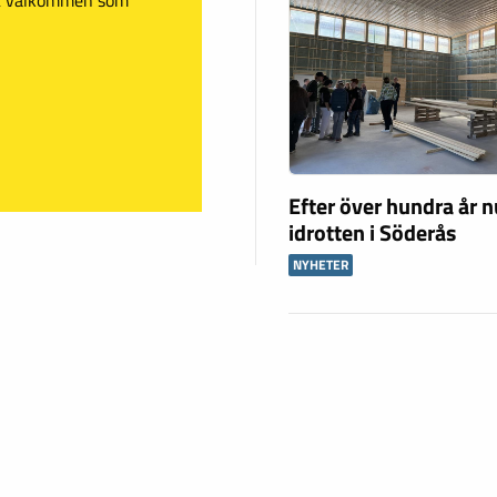
Efter över hundra år n
idrotten i Söderås
NYHETER