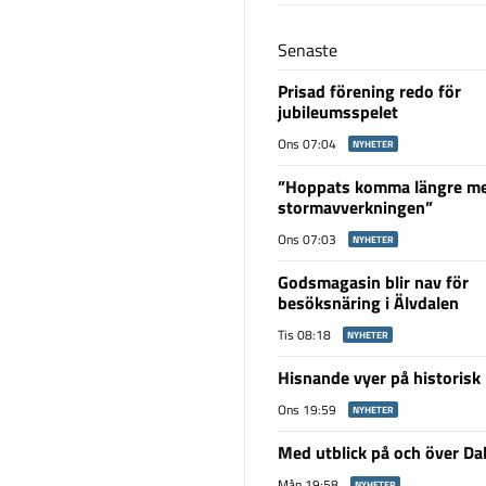
Senaste
Prisad förening redo för
jubileumsspelet
Ons 07:04
NYHETER
”Hoppats komma längre m
stormavverkningen”
Ons 07:03
NYHETER
Godsmagasin blir nav för
besöksnäring i Älvdalen
Tis 08:18
NYHETER
Hisnande vyer på historisk
Ons 19:59
NYHETER
Med utblick på och över Da
Mån 19:58
NYHETER