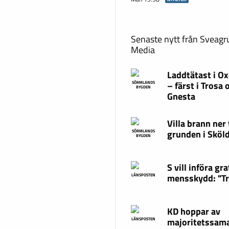
Senaste nytt från Sveag
Media
Laddtätast i O
– färst i Trosa 
SÖRMLANDS
BYGDEN
Gnesta
Villa brann ner t
grunden i Sköl
SÖRMLANDS
BYGDEN
S vill införa gra
mensskydd: "T
LÄNSPOSTEN
KD hoppar av
majoritetssama
LÄNSPOSTEN