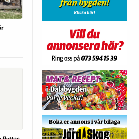
ör
 flyttas