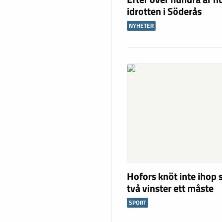
idrotten i Söderås
NYHETER
Hofors knöt inte ihop 
två vinster ett måste
SPORT