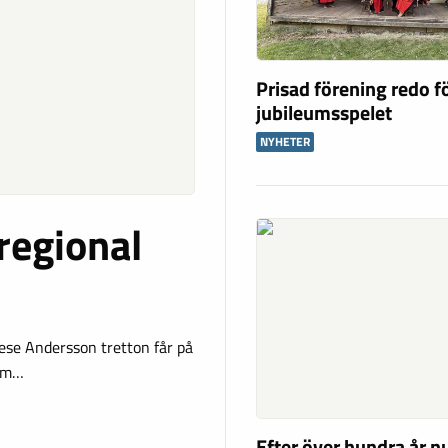
Prisad förening redo f
jubileumsspelet
NYHETER
regional
rese Andersson tretton får på
amm…
Efter över hundra år nu