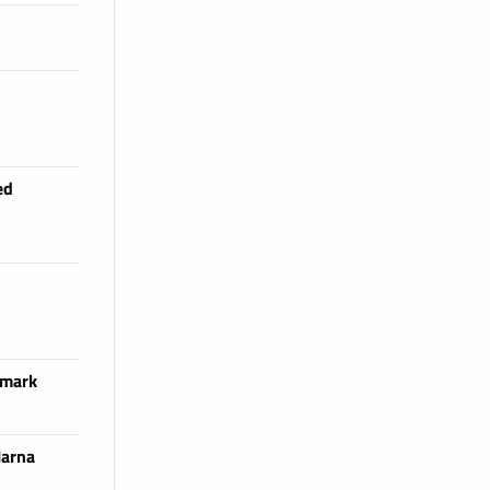
ed
 mark
larna