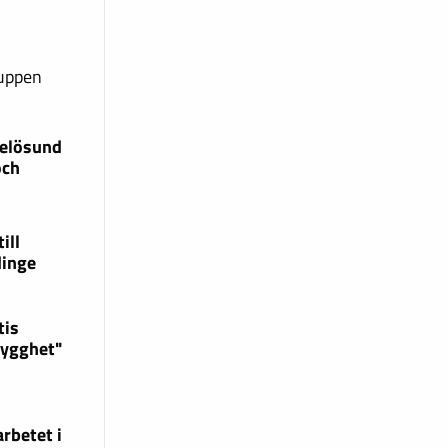
ruppen
xelösund
och
ill
dinge
tis
rygghet"
rbetet i